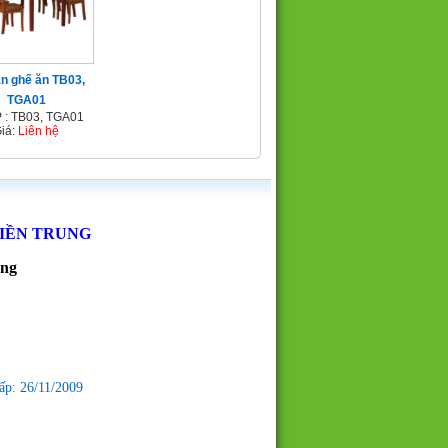
n ghế ăn TB03,
TGA01
 : TB03, TGA01
iá:
Liên hệ
MIỀN TRUNG
ẵng
ấp: 26/11/2009