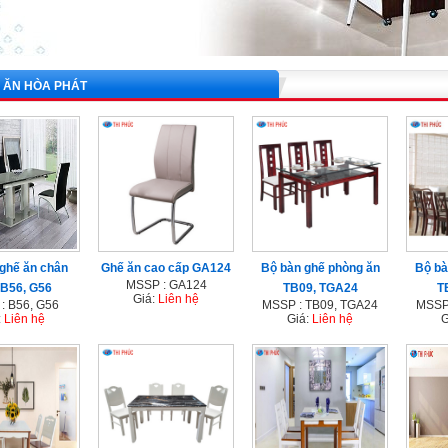
 ĂN HÒA PHÁT
ghế ăn chân
Ghế ăn cao cấp GA124
Bộ bàn ghế phòng ăn
Bộ bà
MSSP : GA124
 B56, G56
TB09, TGA24
T
Giá:
Liên hệ
: B56, G56
MSSP : TB09, TGA24
MSSP
:
Liên hệ
Giá:
Liên hệ
G