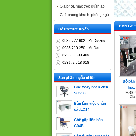
Giá phơi, mắc treo quần áo
Ghế phòng khách, phòng ngủ
BÀN GHẾ
Hỗ trợ trực tuyến
0935 777 602 - Mr Dương
0935 210 250 - Mr Đạt
0236. 3 688 989
0236. 2 618 618
Bàn trưởng phòng
ET1400D
Sản phẩm ngẫu nhiên
Ghế xoay nhân viên
Bộ bàn 
SG550
Inox
MSSP 
Bàn làm việc chân
Giá
sắt LC14
Ghế gấp liền bàn
G04B
Cầu là gấp Hòa Phát
CL02