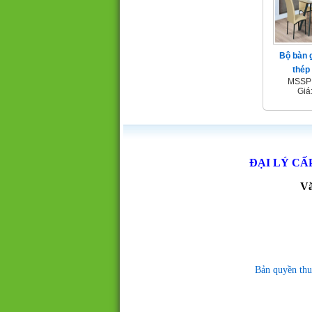
Bộ bàn 
thép
MSSP 
Giá
ĐẠI LÝ CẤ
Vă
Bản quyền thu