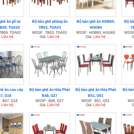
ghế ăn gỗ tự
Bộ bàn ghế phòng ăn
Bộ bàn ghế ăn HGB60,
Bộ bà
TB09, TGA02
TB03, TGA03
HGG60
T
TB09, TGA02
MSSP : TB03, TGA03
MSSP : HGB60, HGG60
MSSP
:
Liên hệ
Giá:
Liên hệ
Giá:
Liên hệ
G
hế ăn cao cấp
Bộ bàn ghế ăn Hòa Phát
Bộ bàn ghế ăn Hòa Phát
Bộ bàn
7, G18
B48, G27
B51, G51
: B47, G18
MSSP : B48, G27
MSSP : B51, G51
MSS
:
Liên hệ
Giá:
Liên hệ
Giá:
Liên hệ
G