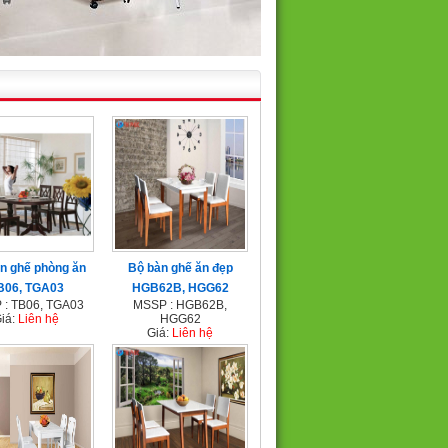
n ghế phòng ăn
Bộ bàn ghế ăn đẹp
B06, TGA03
HGB62B, HGG62
 : TB06, TGA03
MSSP : HGB62B,
iá:
Liên hệ
HGG62
Giá:
Liên hệ