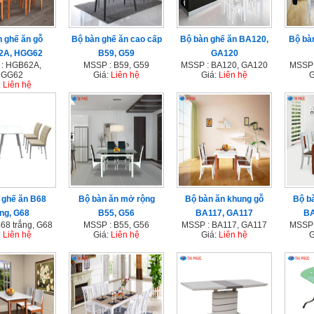
 ghế ăn gỗ
Bộ bàn ghế ăn cao cấp
Bộ bàn ghế ăn BA120,
Bộ bà
2A, HGG62
B59, G59
GA120
: HGB62A,
MSSP : B59, G59
MSSP : BA120, GA120
MSSP 
GG62
Giá:
Liên hệ
Giá:
Liên hệ
G
:
Liên hệ
 ghế ăn B68
Bộ bàn ăn mở rộng
Bộ bàn ăn khung gỗ
Bộ b
ắng, G68
B55, G56
BA117, GA117
BA
68 trắng, G68
MSSP : B55, G56
MSSP : BA117, GA117
MSSP 
:
Liên hệ
Giá:
Liên hệ
Giá:
Liên hệ
G