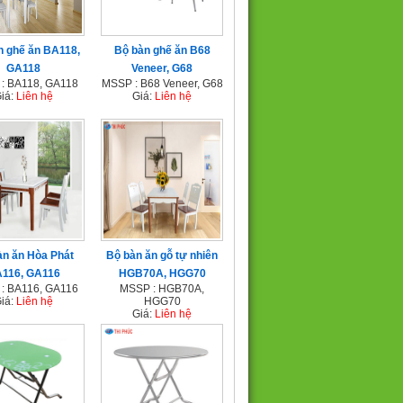
n ghế ăn BA118,
Bộ bàn ghế ăn B68
GA118
Veneer, G68
: BA118, GA118
MSSP : B68 Veneer, G68
iá:
Liên hệ
Giá:
Liên hệ
àn ăn Hòa Phát
Bộ bàn ăn gỗ tự nhiên
116, GA116
HGB70A, HGG70
: BA116, GA116
MSSP : HGB70A,
iá:
Liên hệ
HGG70
Giá:
Liên hệ