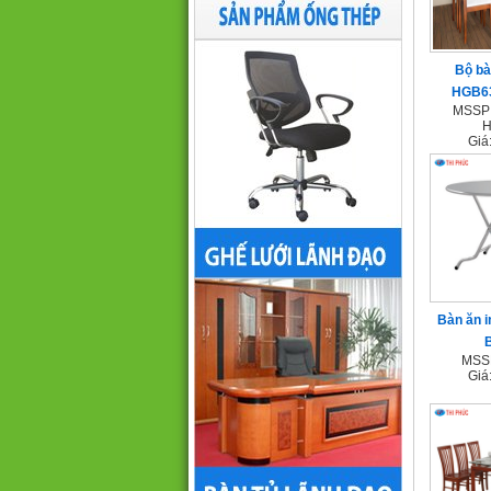
Bộ bà
HGB6
MSSP 
H
Giá
Bàn ăn i
MSSP
Giá