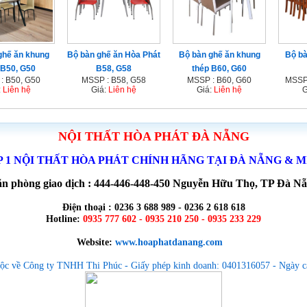
ghế ăn khung
Bộ bàn ghế ăn Hòa Phát
Bộ bàn ghế ăn khung
Bộ bà
 B50, G50
B58, G58
thép B60, G60
: B50, G50
MSSP : B58, G58
MSSP : B60, G60
MSSP
:
Liên hệ
Giá:
Liên hệ
Giá:
Liên hệ
G
NỘI THẤT HÒA PHÁT ĐÀ NẴNG
P 1 NỘI THẤT HÒA PHÁT CHÍNH HÃNG TẠI ĐÀ NẴNG & 
n phòng giao dịch : 444-446-448-450 Nguyễn Hữu Thọ, TP Đà N
Điện thoại : 0236 3 688 989 - 0236 2 618 618
Hotline:
0935 777 602 - 0935 210 250 - 0935 233 229
Website:
www.hoaphatdanang.com
ộc về Công ty TNHH Thi Phúc - Giấy phép kinh doanh: 0401316057 - Ngày c