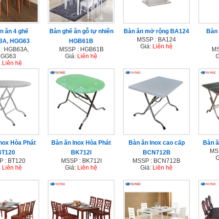
n ăn 4 ghế
Bàn ghế ăn gỗ tự nhiên
Bàn ăn mở rộng BA124
Bàn 
MSSP : BA124
3A, HGG63
HGB61B
Giá:
Liên hệ
: HGB63A,
MSSP : HGB61B
MS
GG63
Giá:
Liên hệ
G
:
Liên hệ
nox Hòa Phát
Bàn ăn Inox Hòa Phát
Bàn ăn Inox cao cấp
Bàn ă
MS
BT120
BK712I
BCN712B
G
 : BT120
MSSP : BK712I
MSSP : BCN712B
:
Liên hệ
Giá:
Liên hệ
Giá:
Liên hệ