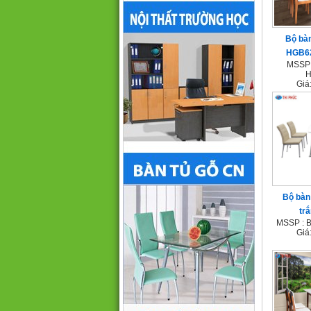
Bộ bàn
HGB6
MSSP 
H
Giá
Bộ bàn
tr
MSSP : B
Giá