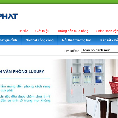
Tin tức
Giới thiệu
Hướng dẫn mua hàng
Chính sách vậ
hất gia đình
Nội thất công cộng
Nội thất trường học
Két sắt - K
Tìm kiếm: