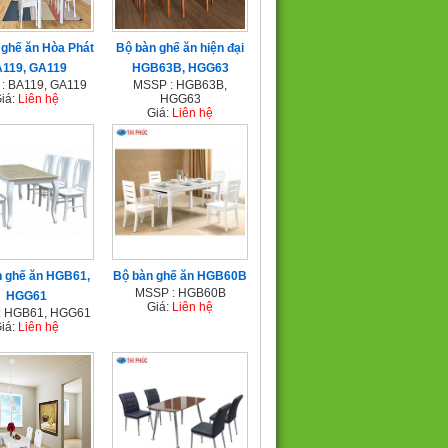
 ghế ăn Hòa Phát
Bộ bàn ghế ăn hiện đại
119, GA119
HGB63B, HGG63
: BA119, GA119
MSSP : HGB63B,
iá:
Liên hệ
HGG63
Giá:
Liên hệ
n ghế ăn HGB61,
Bộ bàn ghế ăn HGB60B
MSSP : HGB60B
HGG61
Giá:
Liên hệ
: HGB61, HGG61
iá:
Liên hệ