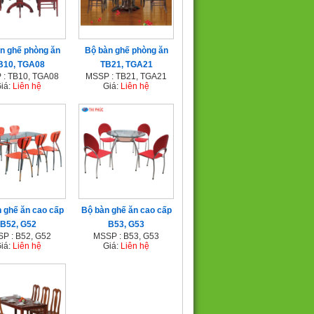
n ghế phòng ăn
Bộ bàn ghế phòng ăn
B10, TGA08
TB21, TGA21
 : TB10, TGA08
MSSP : TB21, TGA21
iá:
Liên hệ
Giá:
Liên hệ
 ghế ăn cao cấp
Bộ bàn ghế ăn cao cấp
B52, G52
B53, G53
P : B52, G52
MSSP : B53, G53
iá:
Liên hệ
Giá:
Liên hệ