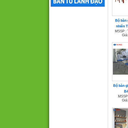
Bộ bàn 
nhiên 
MSSP : 
Giá
Bộ bàn g
B4
MSSP 
Giá