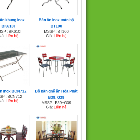
ăn khung Inox
Bàn ăn inox toàn bộ
BK610I
BT100
SP : BK610I
MSSP : BT100
iá:
Liên hệ
Giá:
Liên hệ
n inox BCN712
Bộ bàn ghế ăn Hòa Phát
SP : BCN712
B39, G39
iá:
Liên hệ
MSSP : B39+G39
Giá:
Liên hệ