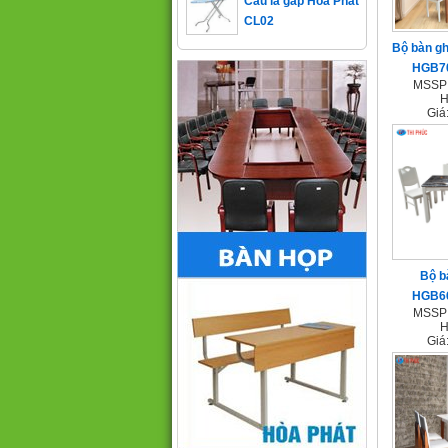
Bộ bàn gh
HGB7
MSSP 
H
Giá
Bộ b
HGB6
MSSP 
H
Giá