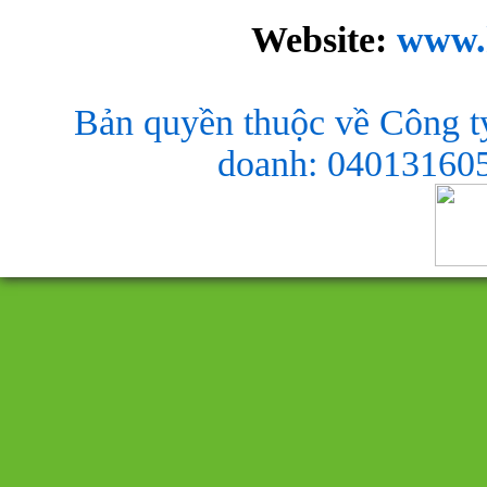
Website:
www.
Bản quyền thuộc về Công t
doanh: 040131605