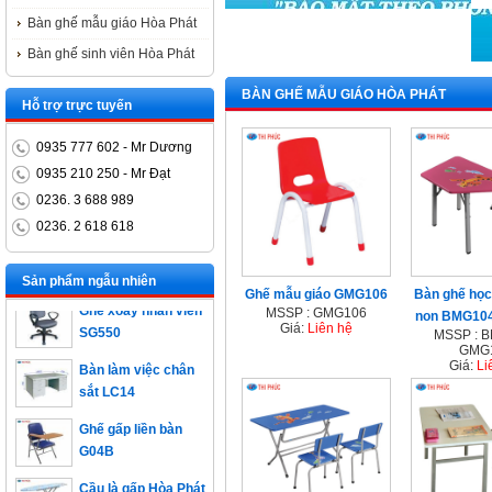
Bàn ghế mẫu giáo Hòa Phát
Bàn ghế sinh viên Hòa Phát
BÀN GHẾ MẪU GIÁO HÒA PHÁT
Hỗ trợ trực tuyến
0935 777 602 - Mr Dương
0935 210 250 - Mr Đạt
0236. 3 688 989
0236. 2 618 618
Bàn trưởng phòng
ET1400D
Sản phẩm ngẫu nhiên
Ghế mẫu giáo GMG106
Bàn ghế họ
Ghế xoay nhân viên
MSSP : GMG106
non BMG10
SG550
Giá:
Liên hệ
MSSP : 
GMG
Bàn làm việc chân
Giá:
Li
sắt LC14
Ghế gấp liền bàn
G04B
Cầu là gấp Hòa Phát