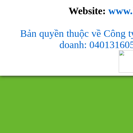
Website:
www.
Bản quyền thuộc về Công t
doanh: 040131605