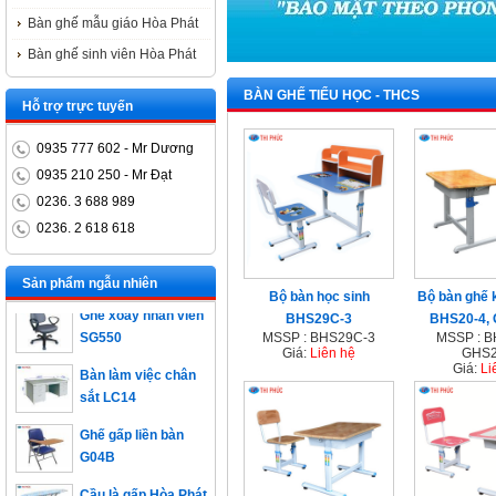
Bàn ghế mẫu giáo Hòa Phát
Bàn ghế sinh viên Hòa Phát
BÀN GHẾ TIỂU HỌC - THCS
Hỗ trợ trực tuyến
0935 777 602 - Mr Dương
0935 210 250 - Mr Đạt
0236. 3 688 989
0236. 2 618 618
Bàn trưởng phòng
ET1400D
Sản phẩm ngẫu nhiên
Bộ bàn học sinh
Bộ bàn ghế 
Ghế xoay nhân viên
BHS29C-3
BHS20-4,
SG550
MSSP : BHS29C-3
MSSP : B
Giá:
Liên hệ
GHS2
Bàn làm việc chân
Giá:
Li
sắt LC14
Ghế gấp liền bàn
G04B
Cầu là gấp Hòa Phát