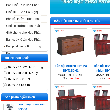
Bàn Ghế Cafe Hòa Phát
Ghế MC - Ghế Hội Nghị
Bàn hội trường Hòa Phát
BÀN HỘI TRƯỜNG GỖ TỰ NHIÊN
Ghế hội trường Hòa Phát
Ghế phòng chờ Hòa Phát
Bàn quầy lễ tân Hòa Phát
Bục phát biểu - Bục tượng
Bác
Hỗ trợ trực tuyến
Bàn hội trường sơn PU
Bàn hội trư
0935 777 602 - Mr Dương
BHT12DH1
nhiên B
0935 210 250 - Mr Đạt
MSSP : BHT12DH1
MSSP : B
Giá:
Liên hệ
Giá:
Li
0236. 3 688 989
0236. 2 618 618
Bàn trưởng phòng
ET1400D
Sản phẩm ngẫu nhiên
Ghế xoay nhân viên
SG550