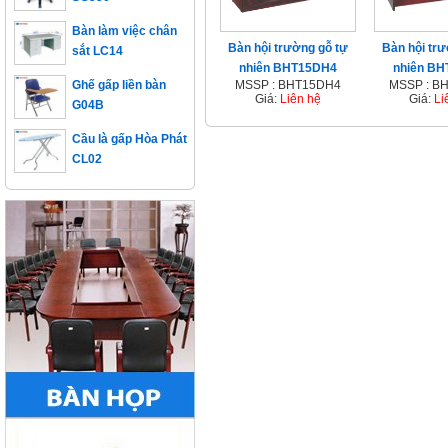
Bàn làm việc chân
sắt LC14
Bàn hội trường gỗ tự
Bàn hội trư
nhiên BHT15DH4
nhiên B
Ghế gấp liền bàn
MSSP : BHT15DH4
MSSP : B
G04B
Giá:
Liên hệ
Giá:
Li
Cầu là gấp Hòa Phát
CL02