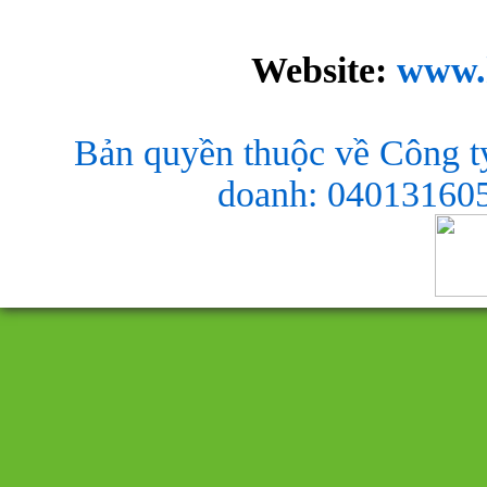
Website:
www.
Bản quyền thuộc về Công t
doanh: 040131605