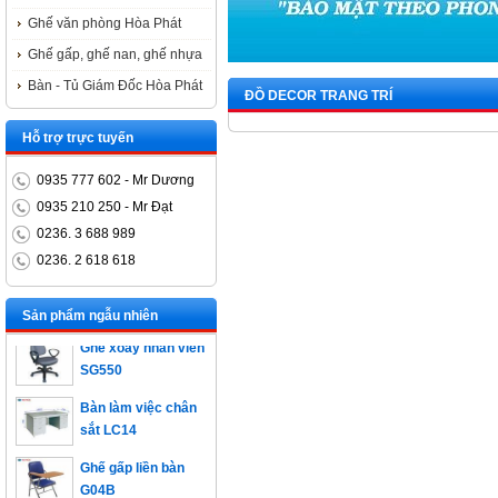
Ghế văn phòng Hòa Phát
Ghế gấp, ghế nan, ghế nhựa
Bàn - Tủ Giám Đốc Hòa Phát
ĐỒ DECOR TRANG TRÍ
Hỗ trợ trực tuyến
0935 777 602 - Mr Dương
0935 210 250 - Mr Đạt
0236. 3 688 989
0236. 2 618 618
Bàn trưởng phòng
ET1400D
Sản phẩm ngẫu nhiên
Ghế xoay nhân viên
SG550
Bàn làm việc chân
sắt LC14
Ghế gấp liền bàn
G04B