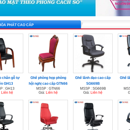
HÒA PHÁT CAO CẤP
 chân gỗ tự
Ghế phòng họp phòng
Ghế lãnh đạo cao cấp
Ghế l
ên GH13
hội nghị cao cấp GTN66
SG669B
P : GH13
MSSP : GTN66
MSSP : SG669B
MSS
:
Liên hệ
Giá:
Liên hệ
Giá:
Liên hệ
G