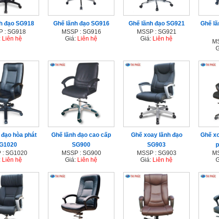
h đạo SG918
Ghế lãnh đạo SG916
Ghế lãnh đạo SG921
Ghế lã
 : SG918
MSSP : SG916
MSSP : SG921
:
Liên hệ
Giá:
Liên hệ
Giá:
Liên hệ
MS
G
 đạo hòa phát
Ghế lãnh đạo cao cấp
Ghế xoay lãnh đạo
Ghế xo
G1020
SG900
SG903
p
 : SG1020
MSSP : SG900
MSSP : SG903
MS
:
Liên hệ
Giá:
Liên hệ
Giá:
Liên hệ
G