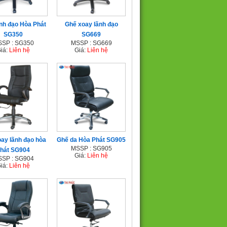
nh đạo Hòa Phát
Ghế xoay lãnh đạo
SG350
SG669
SP : SG350
MSSP : SG669
iá:
Liên hệ
Giá:
Liên hệ
ay lãnh đạo hòa
Ghế da Hòa Phát SG905
MSSP : SG905
hát SG904
Giá:
Liên hệ
SP : SG904
iá:
Liên hệ