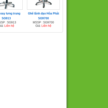
oay lưng trung
Ghế lãnh đạo Hòa Phát
SG913
SG9700
SP : SG913
MSSP : SG9700
iá:
Liên hệ
Giá:
Liên hệ