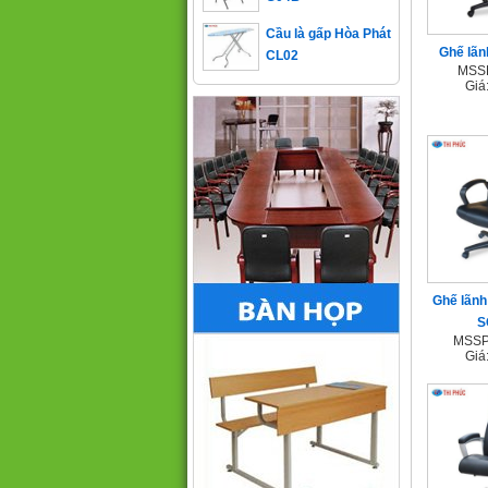
Cầu là gấp Hòa Phát
CL02
Ghế lãn
MSSP
Giá
Ghế lãnh
S
MSSP
Giá