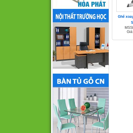
Ghế xoay
MSSP
Giá