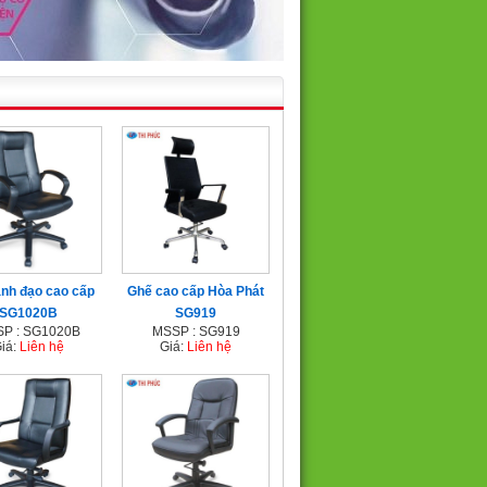
ãnh đạo cao cấp
Ghế cao cấp Hòa Phát
SG1020B
SG919
P : SG1020B
MSSP : SG919
iá:
Liên hệ
Giá:
Liên hệ