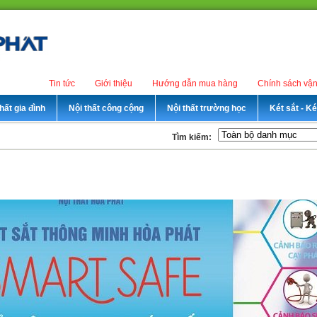
Tin tức
Giới thiệu
Hướng dẫn mua hàng
Chính sách vậ
hất gia đình
Nội thất công cộng
Nội thất trường học
Két sắt - K
Tìm kiếm: