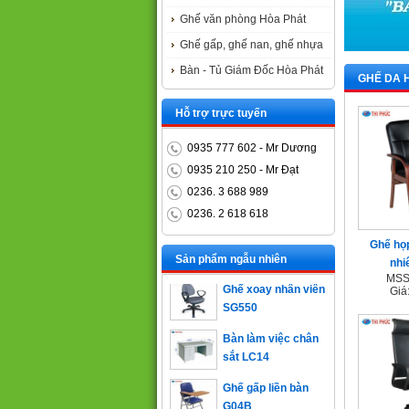
Ghế văn phòng Hòa Phát
Ghế gấp, ghế nan, ghế nhựa
Bàn - Tủ Giám Đốc Hòa Phát
GHẾ DA 
Hỗ trợ trực tuyến
0935 777 602 - Mr Dương
0935 210 250 - Mr Đạt
0236. 3 688 989
0236. 2 618 618
Bàn trưởng phòng
ET1400D
Ghế họp
Sản phẩm ngẫu nhiên
nhi
Ghế xoay nhân viên
MSS
Giá
SG550
Bàn làm việc chân
sắt LC14
Ghế gấp liền bàn
G04B