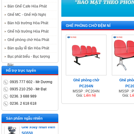
Bàn Ghế Cafe Hòa Phát
Ghế MC - Ghế Hội Nghị
Bàn hội trường Hòa Phát
GHẾ PHÒNG CHỜ ĐỆM NỈ
Ghế hội trường Hòa Phát
Ghế phòng chờ Hòa Phát
Bàn quầy lễ tân Hòa Phát
Bục phát biểu - Bục tượng
Bác
Hỗ trợ trực tuyến
Ghế phòng chờ
Ghế phò
0935 777 602 - Mr Dương
PC204N
PC2
0935 210 250 - Mr Đạt
MSSP : PC204N
MSSP : 
Giá:
Liên hệ
Giá:
Li
0236. 3 688 989
0236. 2 618 618
Bàn trưởng phòng
ET1400D
Sản phẩm ngẫu nhiên
Ghế xoay nhân viên
SG550