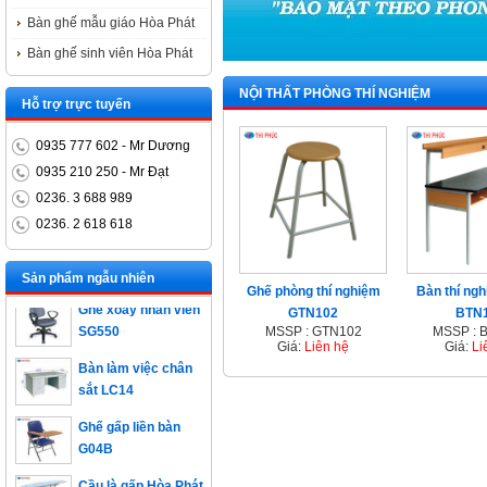
Bàn ghế mẫu giáo Hòa Phát
Bàn ghế sinh viên Hòa Phát
NỘI THẤT PHÒNG THÍ NGHIỆM
Hỗ trợ trực tuyến
0935 777 602 - Mr Dương
0935 210 250 - Mr Đạt
0236. 3 688 989
0236. 2 618 618
Bàn trưởng phòng
ET1400D
Sản phẩm ngẫu nhiên
Ghế phòng thí nghiệm
Bàn thí ngh
Ghế xoay nhân viên
GTN102
BTN
SG550
MSSP : GTN102
MSSP : 
Giá:
Liên hệ
Giá:
Li
Bàn làm việc chân
sắt LC14
Ghế gấp liền bàn
G04B
Cầu là gấp Hòa Phát