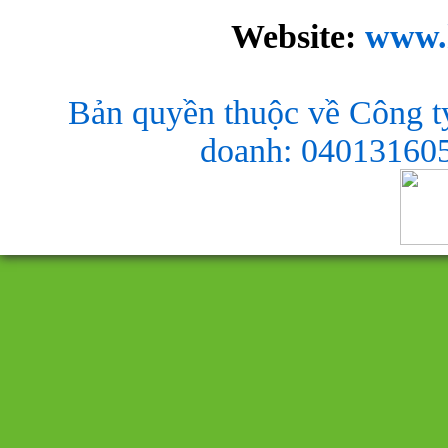
Website:
www.
Bản quyền thuộc về Công t
doanh: 040131605