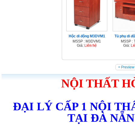
Hộc di động M3DVM1
Tủ phụ di 
MSSP : M3DVM1
MSSP :
Giá:
Liên hệ
Giá:
Li
< Preview
NỘI THẤT H
ĐẠI LÝ CẤP 1 NỘI T
TẠI ĐÀ NẴ