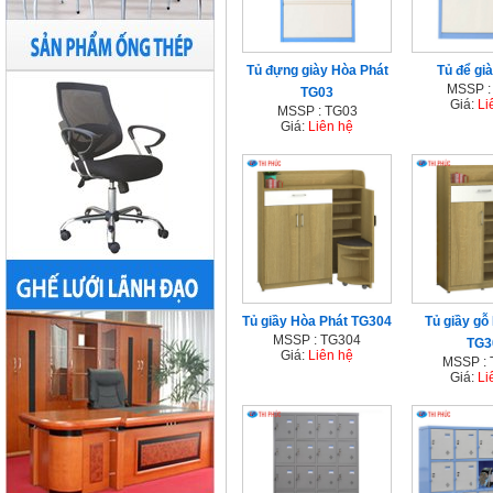
Tủ đựng giày Hòa Phát
Tủ để gi
MSSP :
TG03
Giá:
Li
MSSP : TG03
Giá:
Liên hệ
Tủ giầy Hòa Phát TG304
Tủ giầy gỗ
MSSP : TG304
TG3
Giá:
Liên hệ
MSSP :
Giá:
Li