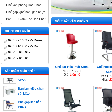
Ghế văn phòng Hòa Phát
Ghế gấp, ghế nan, ghế nhựa
Bàn - Tủ Giám Đốc Hòa Phát
NỘI THẤT VĂN PHÒNG
Hỗ trợ trực tuyến
0935 777 602 - Mr Dương
0935 210 250 - Mr Đạt
0236. 3 688 989
Bàn trưởng phòng
0236. 2 618 618
ET1400D
Ghế bar Hòa Phát SB01
Ghế họp l
Ghế xoay nhân viên
Sản phẩm ngẫu nhiên
MSSP : SB01
SL6
SG550
Giá:
Liên hệ
MSSP :
Giá:
Li
Bàn làm việc chân
sắt LC14
Ghế gấp liền bàn
G04B
Cầu là gấp Hòa Phát