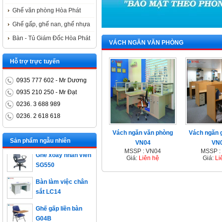
Ghế văn phòng Hòa Phát
Ghế gấp, ghế nan, ghế nhựa
Bàn - Tủ Giám Đốc Hòa Phát
VÁCH NGĂN VĂN PHÒNG
Hỗ trợ trực tuyến
0935 777 602 - Mr Dương
0935 210 250 - Mr Đạt
0236. 3 688 989
0236. 2 618 618
Bàn trưởng phòng
ET1400D
Vách ngăn văn phòng
Vách ngăn 
Sản phẩm ngẫu nhiên
VN04
VN
Ghế xoay nhân viên
MSSP : VN04
MSSP :
SG550
Giá:
Liên hệ
Giá:
Li
Bàn làm việc chân
sắt LC14
Ghế gấp liền bàn
G04B