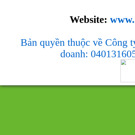
Website:
www.
Bản quyền thuộc về Công t
doanh: 040131605