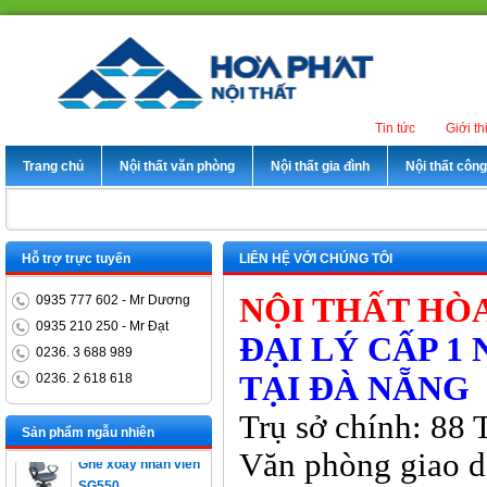
Tin tức
Giới th
Trang chủ
Nội thất văn phòng
Nội thất gia đình
Nội thất côn
Hỗ trợ trực tuyến
LIÊN HỆ VỚI CHÚNG TÔI
NỘI THẤT HÒ
0935 777 602 - Mr Dương
0935 210 250 - Mr Đạt
ĐẠI LÝ CẤP 1
0236. 3 688 989
TẠI ĐÀ NẴNG
0236. 2 618 618
Bàn trưởng phòng
ET1400D
Trụ sở chính: 88 
Sản phẩm ngẫu nhiên
Ghế xoay nhân viên
Văn phòng giao d
SG550