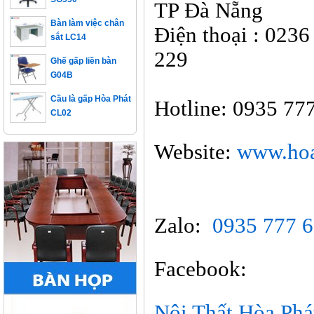
TP Đà Nẵng
Bàn làm việc chân
Điện thoại :
0236 
sắt LC14
Ghế gấp liền bàn
229
G04B
Cầu là gấp Hòa Phát
Hotline: 0935 77
CL02
Website:
www.hoa
Zalo:
0935 777 
Facebook:
Nội Thất Hòa Ph