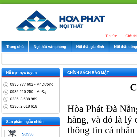
Tin tức
Giới th
Trang chủ
Nội thất văn phòng
Nội thất gia đình
Nội thất côn
Hỗ trợ trực tuyến
CHÍNH SÁCH BẢO MẬT
C
0935 777 602 - Mr Dương
0935 210 250 - Mr Đạt
0236. 3 688 989
Hòa Phát Đà Nẵng
Bàn trưởng phòng
0236. 2 618 618
ET1400D
hàng, và đó là lý
Sản phẩm ngẫu nhiên
Ghế xoay nhân viên
thông tin cá nhân
SG550