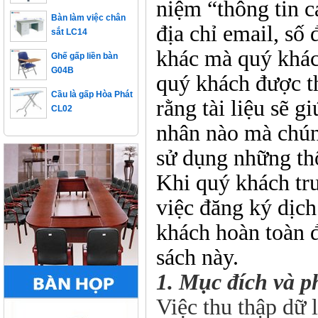
niệm “thông tin c
Bàn làm việc chân
sắt LC14
địa chỉ email, số 
Ghế gấp liền bàn
khác mà quý khách
G04B
quý khách được t
Cầu là gấp Hòa Phát
CL02
rằng tài liệu sẽ 
nhân nào mà chúng
sử dụng những thô
Khi quý khách tr
việc đăng ký dịch
khách hoàn toàn 
sách này.
1. Mục đích và p
Việc thu thập dữ 