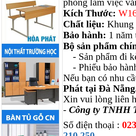
phòng làm việc vă
Kích Thước:
W16
Chất liệu:
Khung 
Bảo hành:
1 năm 
Bộ sản phẩm chí
- Sản phẩm đi kèm
- Phiếu bảo hàn
Nếu bạn có nhu cầ
Phát tại Đà Nẵng
Xin vui lòng liên 
-
Công ty TNHH 
Số điện thoại :
023
210 250