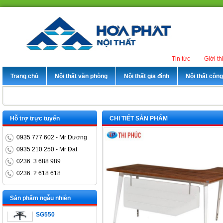
Tin tức
Giới th
Trang chủ
Nội thất văn phòng
Nội thất gia đình
Nội thất côn
Hỗ trợ trực tuyến
CHI TIẾT SẢN PHẨM
0935 777 602 - Mr Dương
0935 210 250 - Mr Đạt
0236. 3 688 989
Bàn trưởng phòng
0236. 2 618 618
ET1400D
Ghế xoay nhân viên
Sản phẩm ngẫu nhiên
SG550
Bàn làm việc chân