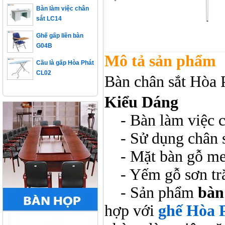
sắt LC14
Ghế gấp liền bàn
G04B
Cầu là gấp Hòa Phát
Mô tả sản phẩm
CL02
Bàn chân sắt Hò
Kiểu Dáng
- Bàn làm việc c
- Sử dụng chân s
- Mặt bàn gỗ me
- Yếm gỗ sơn trắ
- Sản phẩm
bàn
hợp với
ghế Hòa 