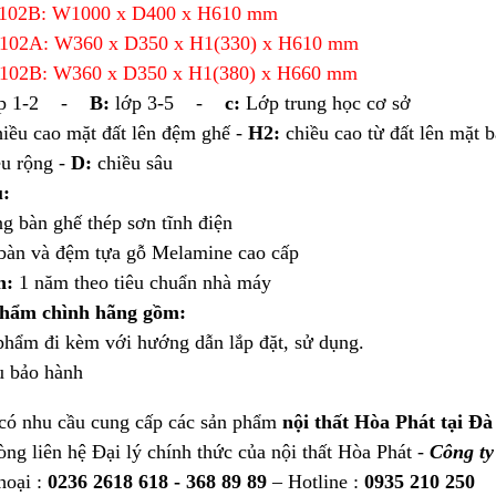
2B: W1000 x D400 x H610 mm
2A: W360 x D350 x H1(330) x H610 mm
2B: W360 x D350 x H1(380) x H660 mm
p 1-2 -
B:
lớp 3-5 -
c:
Lớp trung học cơ sở
iều cao mặt đất lên đệm ghế -
H2:
chiều cao từ đất lên mặt 
u rộng -
D:
chiều sâu
u:
bàn ghế thép sơn tĩnh điện
n và đệm tựa gỗ Melamine cao cấp
h:
1 năm theo tiêu chuẩn nhà máy
phẩm chình hãng gồm:
ẩm đi kèm với hướng dẫn lắp đặt, sử dụng.
 bảo hành
có nhu cầu cung cấp các sản phẩm
nội thất Hòa Phát tại Đà
òng liên hệ Đại lý chính thức của nội thất Hòa Phát -
Công t
hoại :
0236 2618 618 - 368 89 89
– Hotline :
0935 210 250