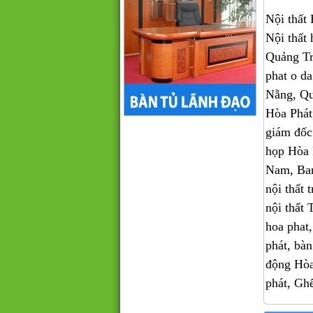
Nội thất 
Nội thấ
Quảng Tr
phat o da
Nẵng, Qu
Hòa Phát,
giám đốc
họp Hòa 
Nam, Ban
nội thất 
nội thấ
hoa phat, 
phát, bàn
động Hòa
phát, Ghê