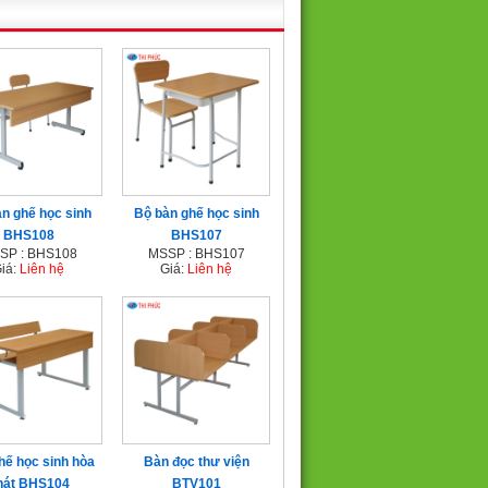
n ghế học sinh
Bộ bàn ghế học sinh
BHS108
BHS107
SP : BHS108
MSSP : BHS107
iá:
Liên hệ
Giá:
Liên hệ
hế học sinh hòa
Bàn đọc thư viện
hát BHS104
BTV101