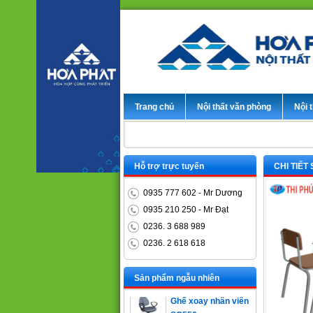
Trang chủ
Nội thất văn phòng
Nội t
Hỗ trợ trực tuyến
CHI TIẾT
0935 777 602 - Mr Dương
0935 210 250 - Mr Đạt
0236. 3 688 989
0236. 2 618 618
Bàn trưởng phòng
ET1400D
Sản phẩm ngẫu nhiên
Ghế xoay nhân viên
SG550