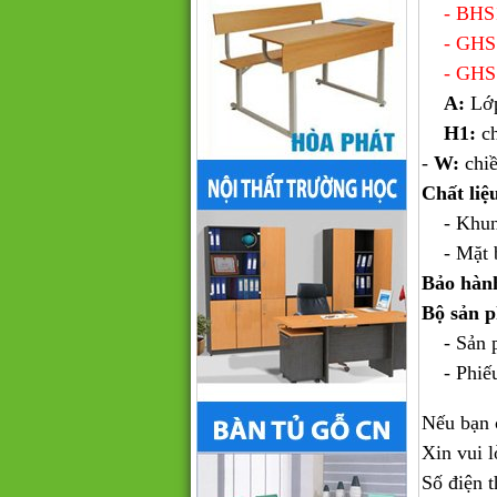
- BHS10
- GHS10
- GHS10
A:
Lớ
H1:
ch
-
W:
chiề
Chất liệ
- Khung 
- Mặt bà
Bảo hàn
Bộ sản 
- Sản ph
- Phiếu
Nếu bạn 
Xin vui l
Số điện t