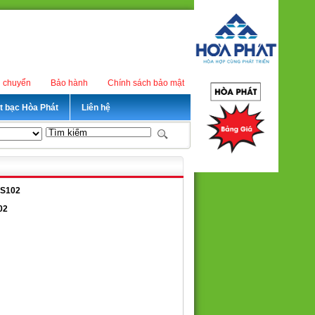
n chuyển
Bảo hành
Chính sách bảo mật
ét bạc Hòa Phát
Liên hệ
HS102
02