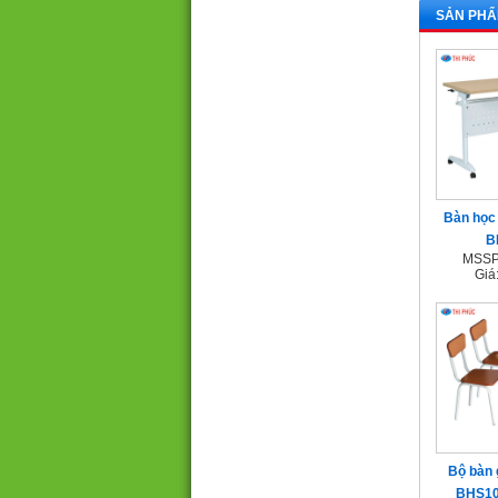
SẢN PHẨ
Bàn học 
B
MSSP
Giá
Bộ bàn 
BHS10