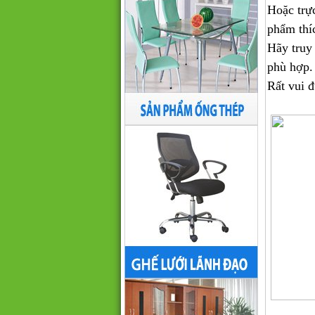
Hoặc trự
phẩm thí
Hãy truy
phù hợp.
Rất vui 