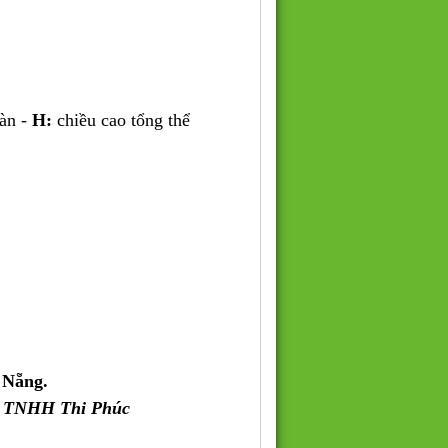
bàn -
H:
chiều cao tổng thể
 Nẵng.
y TNHH Thi Phúc