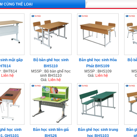
M CÙNG THỂ LOẠI
sinh mặt gấp
Bộ bàn ghế học sinh
Bàn ghế học sinh Hòa
Bộ bà
HT614
BHS110
Phát BHS109
 : BHT614
MSSP : Bộ bàn ghế học
MSSP : BHS109
MS
:
Liên hệ
sinh BHS110
Giá:
Liên hệ
G
Giá:
Liên hệ
ghế học sinh
Bàn học sinh liền giá
Bàn ghế học sinh trung
Bàn g
1, GHS101
BHS26
học BHS103
p