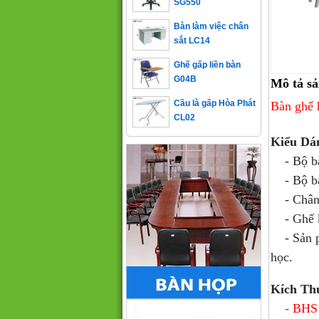
Bàn làm việc chân
sắt LC14
Ghế gấp liền bàn
G04B
Mô tả s
Cầu là gấp Hòa Phát
Bàn ghế
CL02
Kiểu Dá
- Bộ bàn
- Bộ bàn
- Chân b
- Ghế kh
- Sản 
học.
Kích Th
- BHS10