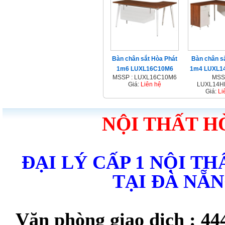
Bàn chân sắt Hòa Phát
Bàn chân sắ
1m6 LUXL16C10M6
1m4 LUXL1
MSSP : LUXL16C10M6
MSS
Giá:
Liên hệ
LUXL14H
Giá:
Li
NỘI THẤT H
ĐẠI LÝ CẤP 1 NỘI T
TẠI ĐÀ NẴ
Văn phòng giao dịch : 44