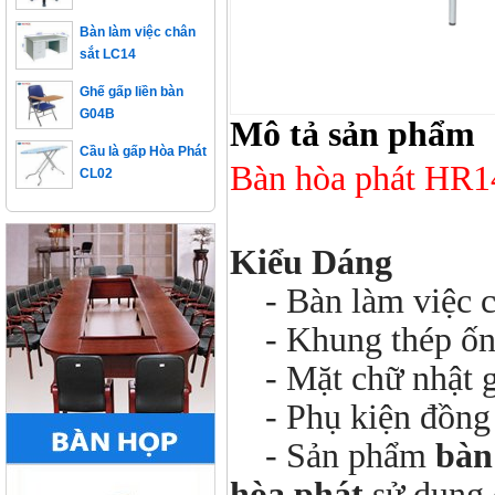
Bàn làm việc chân
sắt LC14
Ghế gấp liền bàn
G04B
Mô tả sản phẩm
Cầu là gấp Hòa Phát
CL02
Bàn hòa phát HR
Kiểu Dáng
- Bàn làm việc c
- Khung thép ống
- Mặt chữ nhật g
- Phụ kiện đồng b
- Sản phẩm
bàn
hòa phát
sử dụng 