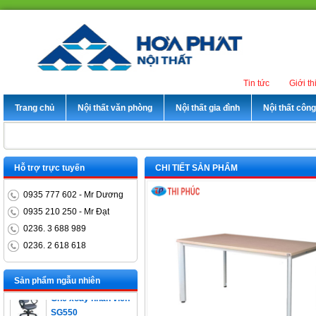
Tin tức
Giới th
Trang chủ
Nội thất văn phòng
Nội thất gia đình
Nội thất côn
Hỗ trợ trực tuyến
CHI TIẾT SẢN PHẨM
0935 777 602 - Mr Dương
0935 210 250 - Mr Đạt
0236. 3 688 989
0236. 2 618 618
Bàn trưởng phòng
ET1400D
Sản phẩm ngẫu nhiên
Ghế xoay nhân viên
SG550