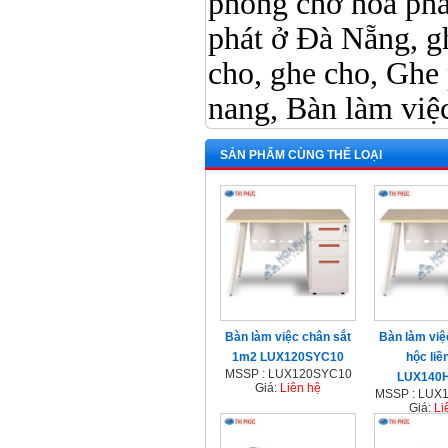
phòng chờ hòa phá
phát ở Đà Nẵng, g
cho, ghe cho, Ghe 
nang, Bàn làm việ
SẢN PHẨM CÙNG THỂ LOẠI
Bàn làm việc chân sắt
Bàn làm việ
1m2 LUX120SYC10
hộc liề
MSSP : LUX120SYC10
LUX140
Giá:
Liên hệ
MSSP : LUX
Giá:
Li