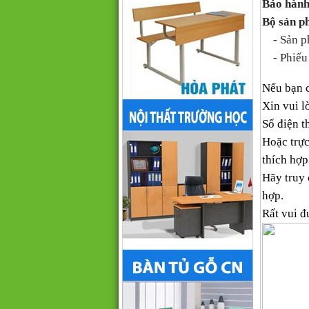
Bảo hành
Bộ sản p
- Sản ph
- Phiếu 
Nếu bạn 
Xin vui l
Số điện th
Hoặc trực
thích hợp
Hãy truy
hợp.
Rất vui đ