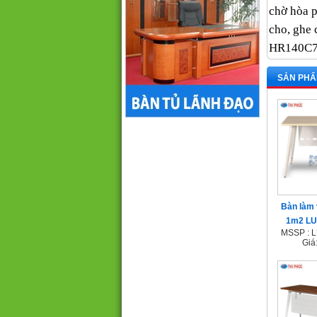
chờ hòa p
cho, ghe 
HR140C7
SẢN PHẨ
Bàn làm 
1m2 L
MSSP : 
Giá