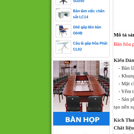
Bàn làm việc chân
sắt LC14
Ghế gấp liền bàn
G04B
Mô tả sả
Cầu là gấp Hòa Phát
Bàn hòa
CL02
Kiểu Dá
- Bàn là
- Khung 
- Mặt ch
- Yếm tôn
- Sản p
tạo nên s
Kích Thư
Chất liệu