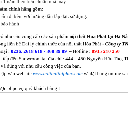
:
1 năm theo tiêu chuẩn nhà máy
hẩm chính hãng gồm:
ẩm đi kèm với hướng dẫn lắp đặt, sử dụng.
bảo hành
có nhu cầu cung cấp các sản phẩm
nội thất Hòa Phát tại Đà Nẵ
òng liên hệ Đại lý chính thức của nội thất Hòa Phát -
Công ty T
oại :
0236. 2618 618 - 368 89 89
– Hotline :
0935 210 250
 tiếp đến Showroom tại địa chỉ : 444 – 450 Nguyễn Hữu Thọ, T
 và đúng với nhu cầu công việc của bạn.
 cập vào website
www.noithatthiphuc.com
và đặt hàng online s
ược phục vụ quý khách hàng !