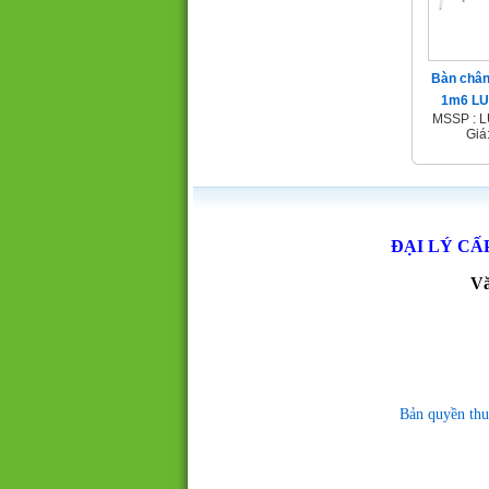
Bàn chân
1m6 L
MSSP : 
Giá
ĐẠI LÝ CẤ
Vă
Bản quyền thu