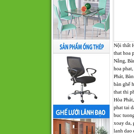
Nội thất 
that hoa 
Nẵng, Bàn
hoa phat,
Phát, Bàn
bàn ghế h
that thi p
Hòa Phát,
phat tai 
buc tuong
xoay da, 
lanh dao 