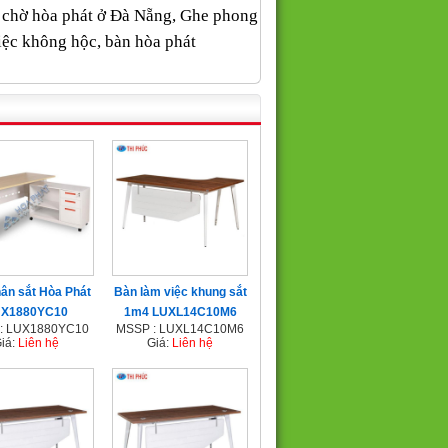
ế chờ hòa phát ở Đà Nẵng, Ghe phong
iệc không hộc, bàn hòa phát
ân sắt Hòa Phát
Bàn làm việc khung sắt
X1880YC10
1m4 LUXL14C10M6
: LUX1880YC10
MSSP : LUXL14C10M6
iá:
Liên hệ
Giá:
Liên hệ