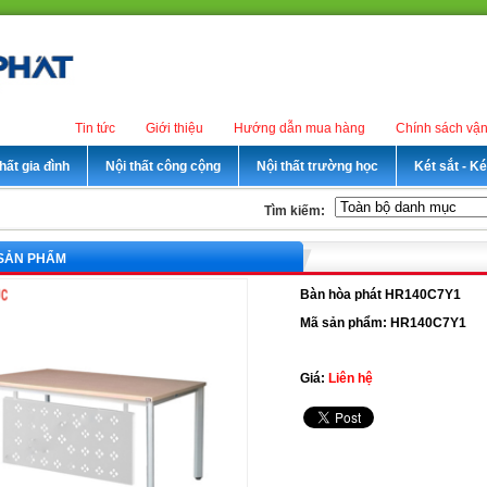
Tin tức
Giới thiệu
Hướng dẫn mua hàng
Chính sách vậ
hất gia đình
Nội thất công cộng
Nội thất trường học
Két sắt - K
Tìm kiếm:
 SẢN PHẨM
Bàn hòa phát HR140C7Y1
Mã sản phẩm: HR140C7Y1
Giá:
Liên hệ