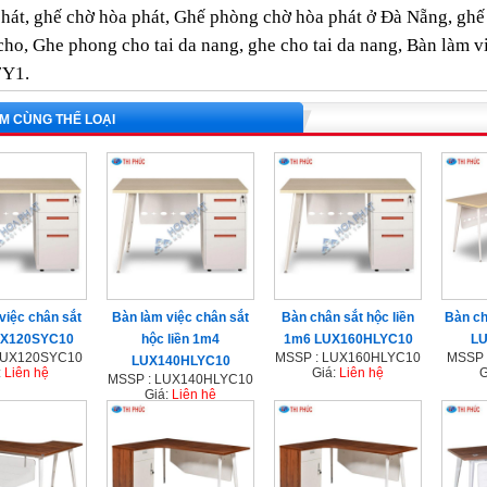
hát, ghế chờ hòa phát, Ghế phòng chờ hòa phát ở Đà Nẵng, gh
cho, Ghe phong cho tai da nang, ghe cho tai da nang, Bàn làm v
Y1.
M CÙNG THỂ LOẠI
việc chân sắt
Bàn làm việc chân sắt
Bàn chân sắt hộc liền
Bàn ch
UX120SYC10
hộc liền 1m4
1m6 LUX160HLYC10
LU
LUX120SYC10
MSSP : LUX160HLYC10
MSSP 
LUX140HLYC10
:
Liên hệ
Giá:
Liên hệ
G
MSSP : LUX140HLYC10
Giá:
Liên hệ