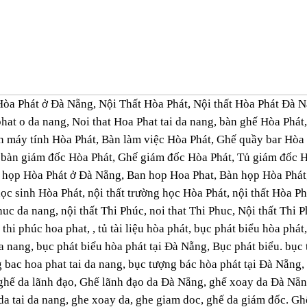
Hòa Phát ở Đà Nẵng, Nội Thất Hòa Phát, Nội thất Hòa Phát Đà 
phat o da nang, Noi that Hoa Phat tai da nang, bàn ghế Hòa Phát
 máy tính Hòa Phát, Bàn làm việc Hòa Phát, Ghế quầy bar Hòa Phá
 bàn giám đốc Hòa Phát, Ghế giám đốc Hòa Phát, Tủ giám đốc 
 họp Hòa Phát ở Đà Nẵng, Ban hop Hoa Phat, Bàn họp Hòa Phát
ọc sinh Hòa Phát, nội thất trường học Hòa Phát, nội thất Hòa Phá
huc da nang, nội thất Thi Phúc, noi that Thi Phuc, Nội thất Thi
 thi phúc hoa phat, , tủ tài liệu hòa phát, bục phát biểu hòa phá
da nang, bục phát biểu hòa phát tại Đà Nẵng, Bục phát biểu. bục
 bac hoa phat tai da nang, bục tượng bác hòa phát tại Đà Nẵng,
ghế da lãnh đạo, Ghế lãnh đạo da Đà Nẵng, ghế xoay da Đà Nẵn
da tai da nang, ghe xoay da, ghe giam doc, ghế da giám đốc. G