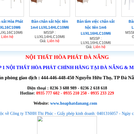
 sắt Hòa Phát
Bàn chân sắt hộc liền
Bàn làm việc chân sắt
Bà
UXL16C10M6
1m4 LUXL14HLC10M6
hộc liền 1m6
L
LUXL16C10M6
MSSP :
MSSP
LUXL16HLC10M6
:
Liên hệ
LUXL14HLC10M6
G
MSSP :
Giá:
Liên hệ
LUXL16HLC10M6
Giá:
Liên hệ
NỘI THẤT HÒA PHÁT ĐÀ NẴNG
P 1 NỘI THẤT HÒA PHÁT CHÍNH HÃNG TẠI ĐÀ NẴNG & 
n phòng giao dịch : 444-446-448-450 Nguyễn Hữu Thọ, TP Đà N
Điện thoại : 0236 3 688 989 - 0236 2 618 618
Hotline:
0935 777 602 - 0935 210 250 - 0935 233 229
Website:
www.hoaphatdanang.com
ộc về Công ty TNHH Thi Phúc - Giấy phép kinh doanh: 0401316057 - Ngày c