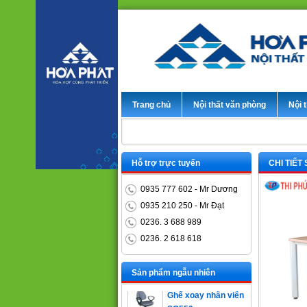
Trang chủ
Nội thất văn phòng
Nội t
Hỗ trợ trực tuyến
CHI TIẾT
0935 777 602 - Mr Dương
0935 210 250 - Mr Đạt
0236. 3 688 989
0236. 2 618 618
Bàn trưởng phòng
ET1400D
Sản phẩm ngẫu nhiên
Ghế xoay nhân viên
SG550