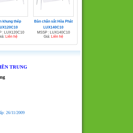
n khung thép
Bàn chân sắt Hòa Phát
UX120C10
LUX140C10
 : LUX120C10
MSSP : LUX140C10
iá:
Liên hệ
Giá:
Liên hệ
MIỀN TRUNG
ẵng
ấp: 26/11/2009