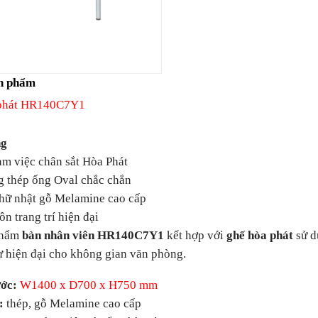
n phẩm
 phát HR140C7Y1
ng
m việc chân sắt Hòa Phát
thép ống Oval chắc chắn
ữ nhật gỗ Melamine cao cấp
 trang trí hiện đại
hẩm
bàn nhân viên HR140C7Y1
kết hợp với
ghế hòa phát
sử d
ự hiện đại cho không gian văn phòng.
ớc:
W1400 x D700 x H750 mm
:
thép, gỗ Melamine cao cấp