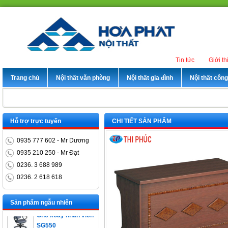
Tin tức
Giới th
Trang chủ
Nội thất văn phòng
Nội thất gia đình
Nội thất côn
Hỗ trợ trực tuyến
CHI TIẾT SẢN PHẨM
0935 777 602 - Mr Dương
0935 210 250 - Mr Đạt
0236. 3 688 989
0236. 2 618 618
Bàn trưởng phòng
ET1400D
Sản phẩm ngẫu nhiên
Ghế xoay nhân viên
SG550