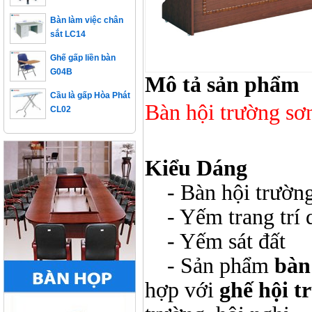
Bàn làm việc chân
sắt LC14
Ghế gấp liền bàn
G04B
Mô tả sản phẩm
Cầu là gấp Hòa Phát
CL02
Bàn hội trường 
Kiểu Dáng
- Bàn hội trường
- Yếm trang trí q
- Yếm sát đất
- Sản phẩm
bàn
hợp với
ghế hội t