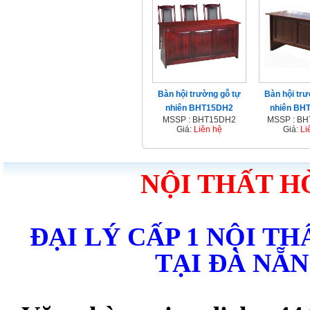
Bàn hội trường gỗ tự
Bàn hội trư
nhiên BHT15DH2
nhiên BH
MSSP : BHT15DH2
MSSP : B
Giá:
Liên hệ
Giá:
Li
NỘI THẤT H
ĐẠI LÝ CẤP 1 NỘI T
TẠI ĐÀ NẴ