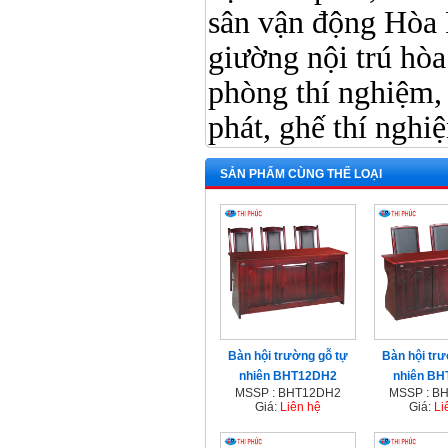
sân vận động Hòa 
giường nội trú hòa 
phòng thí nghiệm, 
phát, ghế thí nghi
SẢN PHẨM CÙNG THỂ LOẠI
Bàn hội trường gỗ tự
Bàn hội trư
nhiên BHT12DH2
nhiên B
MSSP : BHT12DH2
MSSP : B
Giá:
Liên hệ
Giá:
Li