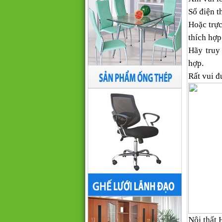
Số điện th
Hoặc trực
thích hợp
Hãy truy
hợp.
Rất vui đ
Nội thất 