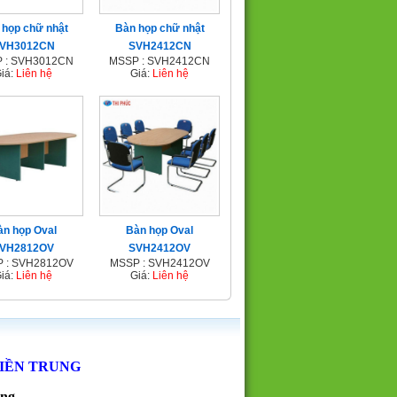
 họp chữ nhật
Bàn họp chữ nhật
VH3012CN
SVH2412CN
 : SVH3012CN
MSSP : SVH2412CN
iá:
Liên hệ
Giá:
Liên hệ
àn họp Oval
Bàn họp Oval
VH2812OV
SVH2412OV
 : SVH2812OV
MSSP : SVH2412OV
iá:
Liên hệ
Giá:
Liên hệ
MIỀN TRUNG
ẵng