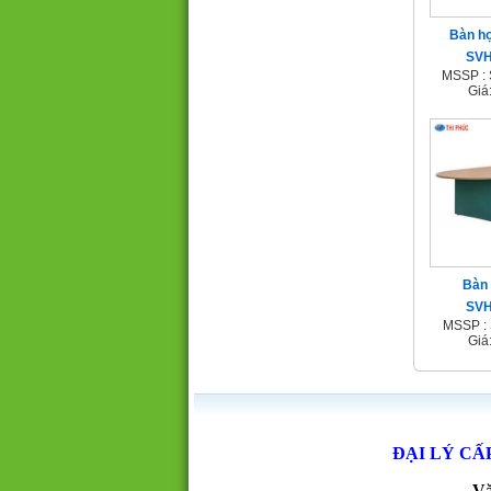
Bàn họ
SV
MSSP :
Giá
Bàn 
SV
MSSP :
Giá
ĐẠI LÝ CẤ
Vă