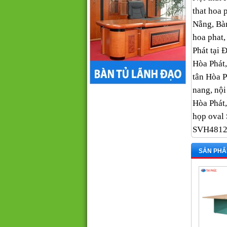
that hoa 
Nẵng, Bàn
hoa phat,
Phát tại 
Hòa Phát,
tân Hòa Ph
nang, nội
Hòa Phát,
họp ova
SVH481
SẢN PHẨ