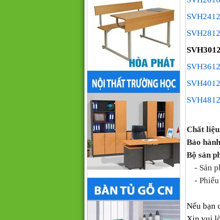
SVH2412
SVH2812
SVH3012
SVH3612
SVH4012
SVH4812
Chất liệu
Bảo hành
Bộ sản p
- Sản ph
- Phiếu 
Nếu bạn 
Xin vui l