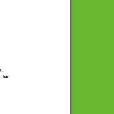
...
 thảo.