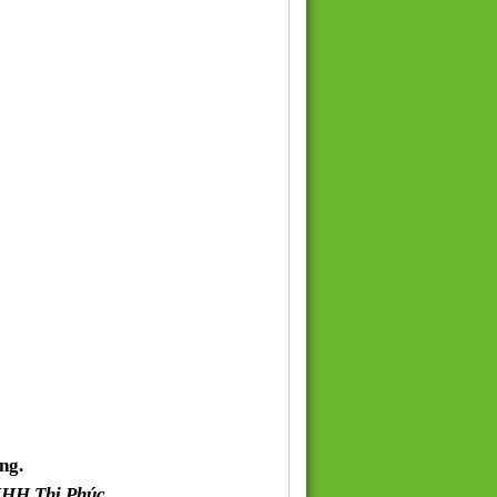
ng.
NHH Thi Phúc