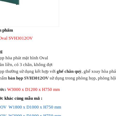
n phẩm
 Oval SVH3012OV
ng
p hòa phát mặt hình Oval
 liền, có 3 chân, không đợt
ọp thường sử dụng kết hợp với
ghế chân quỳ
, ghế xoay hòa phát
hẩm
bàn họp SVH3012OV
sử dụng trong phòng họp, phòng hội
ớc:
W3000 x D1200 x H750 mm
ớc khác cùng mẫu mã :
OV W1800 x D1000 x H750 mm
OV W2000 x D1000 x H750 mm