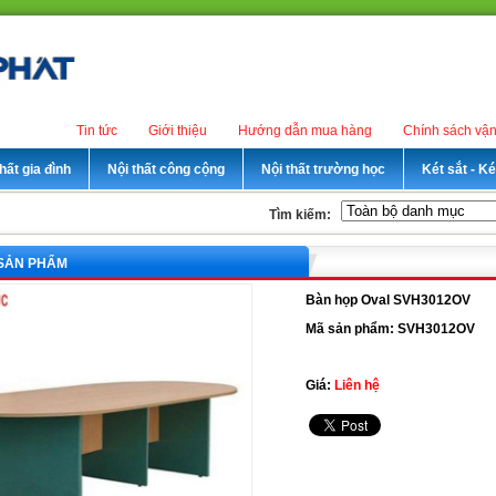
Tin tức
Giới thiệu
Hướng dẫn mua hàng
Chính sách vậ
hất gia đình
Nội thất công cộng
Nội thất trường học
Két sắt - K
Tìm kiếm:
 SẢN PHẨM
Bàn họp Oval SVH3012OV
Mã sản phẩm: SVH3012OV
Giá:
Liên hệ