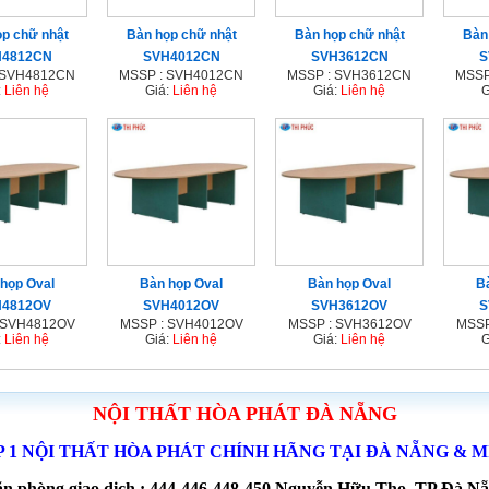
p chữ nhật
Bàn họp chữ nhật
Bàn họp chữ nhật
Bàn
H4812CN
SVH4012CN
SVH3612CN
S
 SVH4812CN
MSSP : SVH4012CN
MSSP : SVH3612CN
MSSP
:
Liên hệ
Giá:
Liên hệ
Giá:
Liên hệ
G
họp Oval
Bàn họp Oval
Bàn họp Oval
B
H4812OV
SVH4012OV
SVH3612OV
S
 SVH4812OV
MSSP : SVH4012OV
MSSP : SVH3612OV
MSSP
:
Liên hệ
Giá:
Liên hệ
Giá:
Liên hệ
G
NỘI THẤT HÒA PHÁT ĐÀ NẴNG
P 1 NỘI THẤT HÒA PHÁT CHÍNH HÃNG TẠI ĐÀ NẴNG & 
n phòng giao dịch : 444-446-448-450 Nguyễn Hữu Thọ, TP Đà N