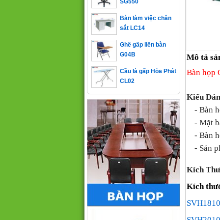
Bàn làm việc chân
sắt LC14
Ghế gấp liền bàn
G04B
Mô tả sả
Cầu là gấp Hòa Phát
Bàn họp
CL02
Kiểu Dá
- Bàn họ
- Mặt bàn
-
Bàn h
- Sản p
Kích Thư
Kích thư
SVH1810
SVH2010