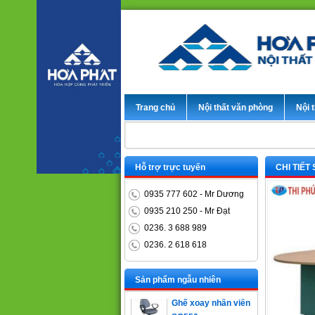
Trang chủ
Nội thất văn phòng
Nội t
Hỗ trợ trực tuyến
CHI TIẾT
0935 777 602 - Mr Dương
0935 210 250 - Mr Đạt
0236. 3 688 989
0236. 2 618 618
Bàn trưởng phòng
ET1400D
Sản phẩm ngẫu nhiên
Ghế xoay nhân viên
SG550