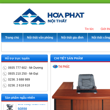
Tin tức
Giới th
Trang chủ
Nội thất văn phòng
Nội thất gia đình
Nội thất côn
Hỗ trợ trực tuyến
CHI TIẾT SẢN PHẨM
0935 777 602 - Mr Dương
0935 210 250 - Mr Đạt
0236. 3 688 989
0236. 2 618 618
Bàn trưởng phòng
ET1400D
Sản phẩm ngẫu nhiên
Ghế xoay nhân viên
SG550