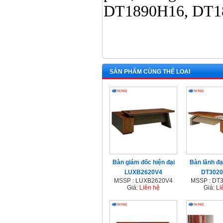
DT1890H16, DT18
SẢN PHẨM CÙNG THỂ LOẠI
Bàn giám đốc hiện đại
Bàn lãnh đ
LUXB2620V4
DT302
MSSP : LUXB2620V4
MSSP : DT
Giá:
Liên hệ
Giá:
Li