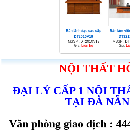
Bàn lãnh đạo cao cấp
Bàn làm viê
DT2010V19
DT321
MSSP : DT2010V19
MSSP : D
Giá:
Liên hệ
Giá:
Li
NỘI THẤT H
ĐẠI LÝ CẤP 1 NỘI T
TẠI ĐÀ NẴ
Văn phòng giao dịch : 44