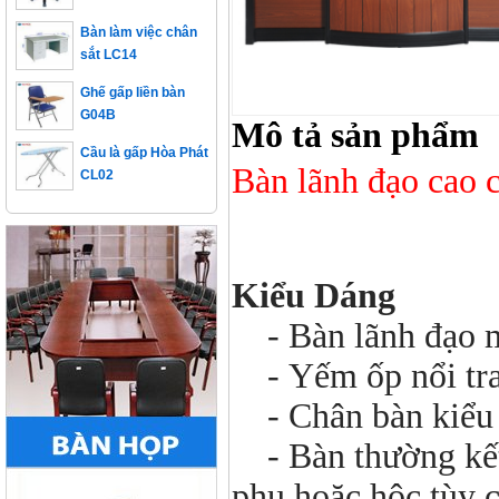
Bàn làm việc chân
sắt LC14
Ghế gấp liền bàn
G04B
Mô tả sản phẩm
Cầu là gấp Hòa Phát
CL02
Bàn lãnh đạo cao
Kiểu Dáng
- Bàn lãnh đạo m
- Yếm ốp nổi tra
- Chân bàn kiểu 
- Bàn thường kế
phụ hoặc hộc tùy 