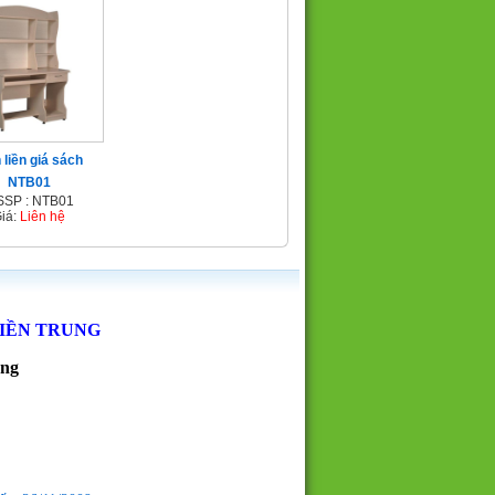
 liền giá sách
NTB01
SP : NTB01
iá:
Liên hệ
MIỀN TRUNG
ẵng