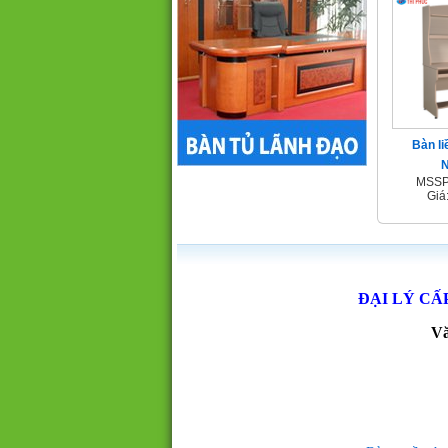
Bàn li
MSSP
Giá
ĐẠI LÝ CẤ
Vă