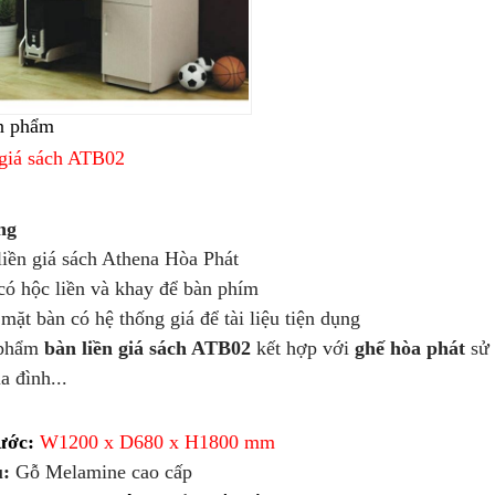
n phẩm
 giá sách ATB02
ng
ền giá sách Athena Hòa Phát
 hộc liền và khay để bàn phím
ặt bàn có hệ thống giá để tài liệu tiện dụng
phẩm
bàn liền giá sách ATB02
kết hợp với
ghế hòa phát
sử 
a đình...
ước:
W1200 x D680 x H1800 mm
u:
Gỗ Melamine cao cấp