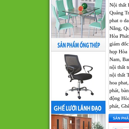
Nội thấ
Quảng Tr
phat o da
Nẵng, Qu
Hòa Phát,
giám đốc
họp Hòa 
Nam, Ban
nội thất 
nội thấ
hoa phat, 
phát, bàn
động Hòa
phát, Ghê
SẢN PHẨ