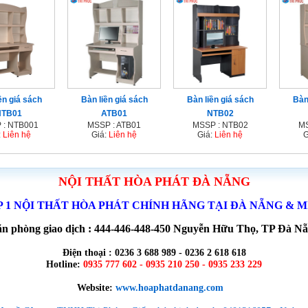
ền giá sách
Bàn liền giá sách
Bàn liền giá sách
Bàn
NTB01
ATB01
NTB02
 : NTB001
MSSP : ATB01
MSSP : NTB02
MS
:
Liên hệ
Giá:
Liên hệ
Giá:
Liên hệ
G
NỘI THẤT HÒA PHÁT ĐÀ NẴNG
P 1 NỘI THẤT HÒA PHÁT CHÍNH HÃNG TẠI ĐÀ NẴNG & 
n phòng giao dịch : 444-446-448-450 Nguyễn Hữu Thọ, TP Đà N
Điện thoại : 0236 3 688 989 - 0236 2 618 618
Hotline:
0935 777 602 - 0935 210 250 - 0935 233 229
Website:
www.hoaphatdanang.com