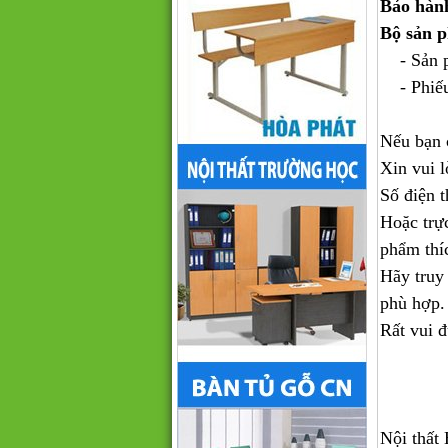
Bảo hàn
Bộ sản 
- Sản ph
- Phiếu
Nếu bạn 
Xin vui l
Số điện t
Hoặc trự
phẩm thí
Hãy truy
phù hợp.
Rất vui 
Nội thất 