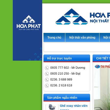
Trang chủ
Nội thất văn phòng
Nội t
Hỗ trợ trực tuyến
CHI TIẾT
0935 777 602 - Mr Dương
0935 210 250 - Mr Đạt
0236. 3 688 989
0236. 2 618 618
Bàn trưởng phòng
ET1400D
Sản phẩm ngẫu nhiên
Ghế xoay nhân viên
SG550