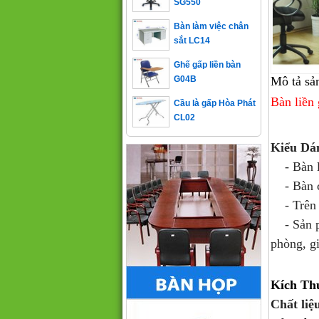
Bàn làm việc chân
sắt LC14
Ghế gấp liền bàn
G04B
Mô tả sả
Cầu là gấp Hòa Phát
Bàn liền
CL02
Kiểu Dá
- Bàn li
- Bàn có
- Trên m
- Sản 
phòng, gi
Kích Th
Chất liệ