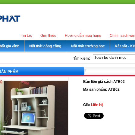
Tin tức
Giới thiệu
Hướng dẫn mua hàng
Chính sách vậ
hất gia đình
Nội thất công cộng
Nội thất trường học
Két sắt - K
Tìm kiếm:
 SẢN PHẨM
Bàn liền giá sách ATB02
Mã sản phẩm: ATB02
Giá:
Liên hệ