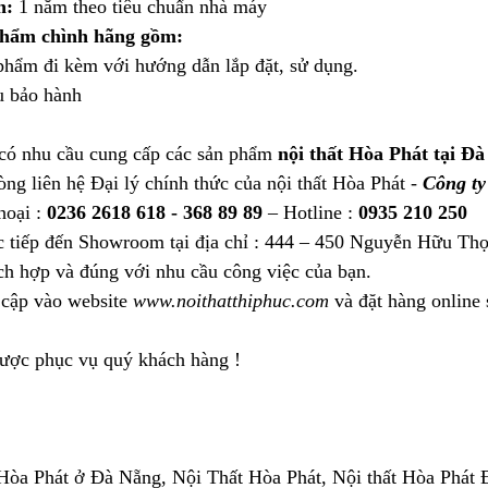
h:
1 năm theo tiêu chuẩn nhà máy
phẩm chình hãng gồm:
ẩm đi kèm với hướng dẫn lắp đặt, sử dụng.
 bảo hành
có nhu cầu cung cấp các sản phẩm
nội thất Hòa Phát tại Đà
òng liên hệ Đại lý chính thức của nội thất Hòa Phát -
Công t
hoại :
0236 2618 618 - 368 89 89
– Hotline :
0935 210 250
c tiếp đến Showroom tại địa chỉ : 444 – 450 Nguyễn Hữu Thọ
ch hợp và đúng với nhu cầu công việc của bạn.
 cập vào website
www.noithatthiphuc.com
và đặt hàng online
được phục vụ quý khách hàng !
Hòa Phát ở Đà Nẵng, Nội Thất Hòa Phát, Nội thất Hòa Phát Đà