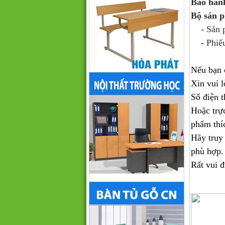
Bảo hàn
Bộ sản 
- Sản ph
- Phiếu
Nếu bạn 
Xin vui l
Số điện t
Hoặc trự
phẩm thí
Hãy truy
phù hợp.
Rất vui 