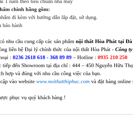
h:
1 năm theo tiêu chuẩn nhà máy
phẩm chình hãng gồm:
ẩm đi kèm với hướng dẫn lắp đặt, sử dụng.
 bảo hành
có nhu cầu cung cấp các sản phẩm
nội thất Hòa Phát tại Đà
òng liên hệ Đại lý chính thức của nội thất Hòa Phát -
Công t
hoại :
0236 2618 618 - 368 89 89
– Hotline :
0935 210 250
c tiếp đến Showroom tại địa chỉ : 444 – 450 Nguyễn Hữu Thọ
ch hợp và đúng với nhu cầu công việc của bạn.
 cập vào website
www.noithatthiphuc.com
và đặt hàng online
được phục vụ quý khách hàng !