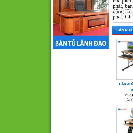
hoa phat, 
phát, bàn
động Hòa
phát, Gh
SẢN PHẨ
Bàn vi t
B
MSSP
Giá