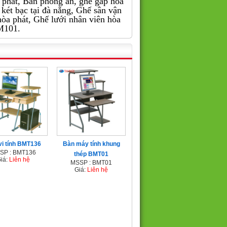
òa phát, Bàn phòng ăn, ghế gấp hòa
két bạc tại đà nẵng, Ghế sân vận
 hòa phát, Ghế lưới nhân viên hòa
M101.
vi tính BMT136
Bàn máy tính khung
SP : BMT136
thép BMT01
iá:
Liên hệ
MSSP : BMT01
Giá:
Liên hệ