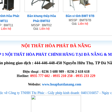
tính Hòa Phát
Bàn khung thép Hòa
Bàn vi tính BMT 97B
MSSP : BMT97B
BMT11
Phát BMT02
Giá:
Liên hệ
 : BMT11
MSSP : BMT02
:
Liên hệ
Giá:
Liên hệ
NỘI THẤT HÒA PHÁT ĐÀ NẴNG
P 1 NỘI THẤT HÒA PHÁT CHÍNH HÃNG TẠI ĐÀ NẴNG & 
n phòng giao dịch : 444-446-448-450 Nguyễn Hữu Thọ, TP Đà N
Điện thoại : 0236 3 688 989 - 0236 2 618 618
Hotline:
0935 777 602 - 0935 210 250 - 0935 233 229
Website:
www.hoaphatdanang.com
ộc về Công ty TNHH Thi Phúc - Giấy phép kinh doanh: 0401316057 - Ngày c