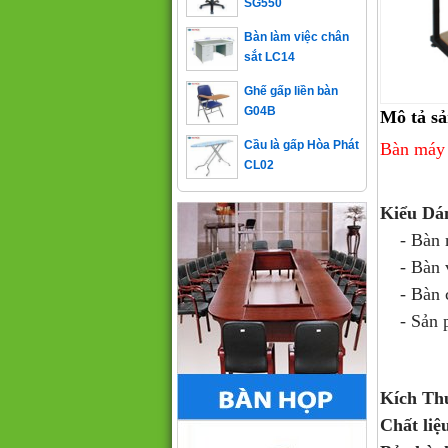
Bàn làm việc chân
sắt LC14
Ghế gấp liền bàn
G04B
Mô tả s
Cầu là gấp Hòa Phát
Bàn máy
CL02
Kiểu Dá
- Bàn má
- Bàn vi
- Bàn có
- Sản 
Kích Th
Chất liệ