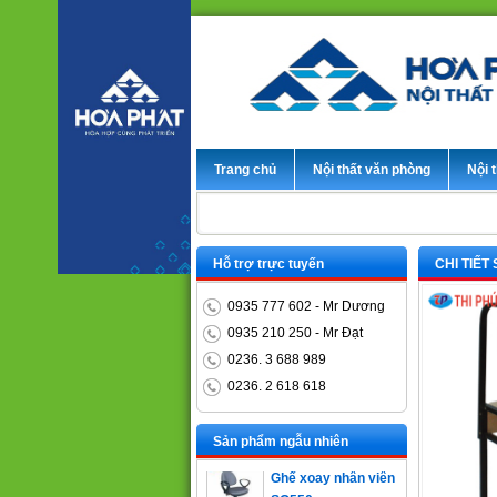
Trang chủ
Nội thất văn phòng
Nội t
Hỗ trợ trực tuyến
CHI TIẾT
0935 777 602 - Mr Dương
0935 210 250 - Mr Đạt
0236. 3 688 989
0236. 2 618 618
Bàn trưởng phòng
ET1400D
Sản phẩm ngẫu nhiên
Ghế xoay nhân viên
SG550