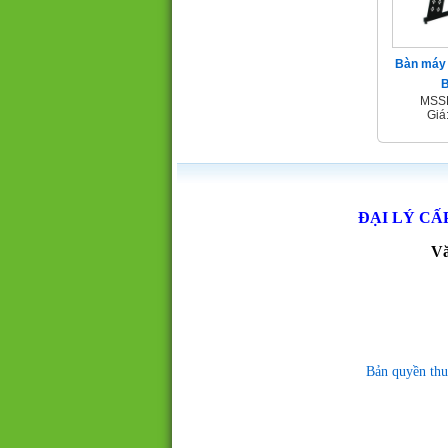
Bàn máy 
MSSP
Giá
ĐẠI LÝ CẤ
Vă
Bản quyền thu