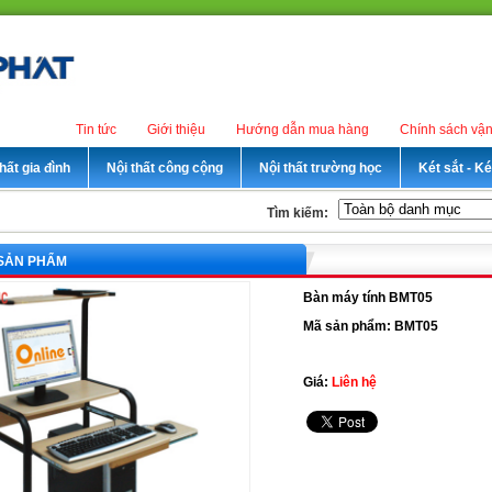
Tin tức
Giới thiệu
Hướng dẫn mua hàng
Chính sách vậ
hất gia đình
Nội thất công cộng
Nội thất trường học
Két sắt - K
Tìm kiếm:
 SẢN PHẨM
Bàn máy tính BMT05
Mã sản phẩm: BMT05
Giá:
Liên hệ