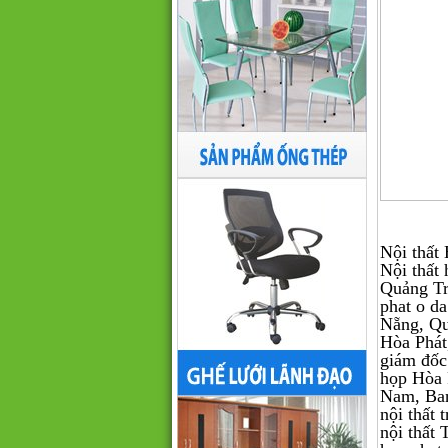
Nội thất 
Nội thấ
Quảng Tr
phat o da
Nẵng, Qu
Hòa Phát,
giám đốc
họp Hòa 
Nam, Ban
nội thất 
nội thấ