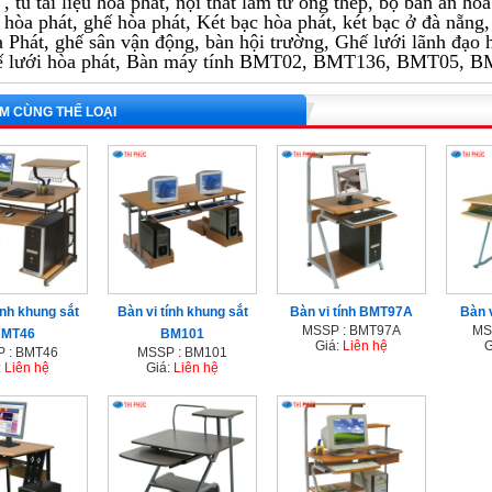
, tủ tài liệu hòa phát, nội thất làm từ ống thép, bộ bàn ăn h
 hòa phát, ghế hòa phát, Két bạc hòa phát, két bạc ở đà nẵng, 
 Phát, ghế sân vận động, bàn hội trường, Ghế lưới lãnh đạo
ế lưới hòa phát, Bàn máy tính BMT02, BMT136, BMT05, B
M CÙNG THỂ LOẠI
ính khung sắt
Bàn vi tính khung sắt
Bàn vi tính BMT97A
Bàn 
MSSP : BMT97A
MS
MT46
BM101
Giá:
Liên hệ
G
 : BMT46
MSSP : BM101
:
Liên hệ
Giá:
Liên hệ