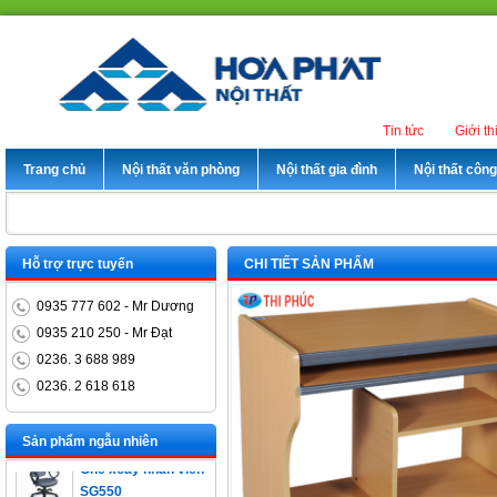
Tin tức
Giới th
Trang chủ
Nội thất văn phòng
Nội thất gia đình
Nội thất côn
Hỗ trợ trực tuyến
CHI TIẾT SẢN PHẨM
0935 777 602 - Mr Dương
0935 210 250 - Mr Đạt
0236. 3 688 989
0236. 2 618 618
Bàn trưởng phòng
ET1400D
Sản phẩm ngẫu nhiên
Ghế xoay nhân viên
SG550