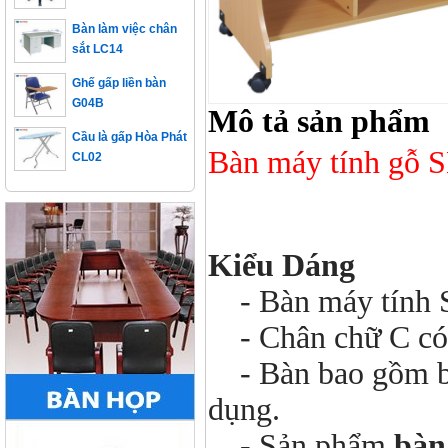
Bàn làm việc chân
sắt LC14
Ghế gấp liền bàn
G04B
Mô tả sản phẩm
Cầu là gấp Hòa Phát
CL02
Bàn máy tính gỗ 
Kiểu Dáng
- Bàn máy tính S
- Chân chữ C có 
- Bàn bao gồm bàn
dụng.
- Sản phẩm
bàn