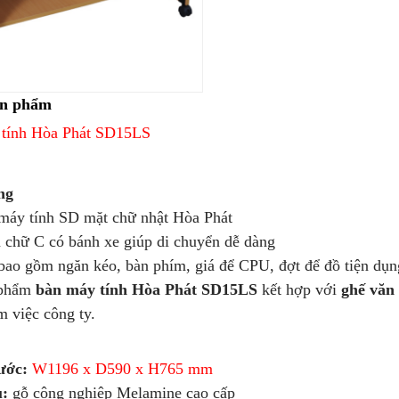
ản phẩm
tính Hòa Phát SD15LS
ng
y tính SD mặt chữ nhật Hòa Phát
hữ C có bánh xe giúp di chuyển dễ dàng
o gồm ngăn kéo, bàn phím, giá để CPU, đợt để đồ tiện dụn
phẩm
bàn máy tính Hòa Phát SD15LS
kết hợp với
ghế văn
m việc công ty.
ước:
W1196 x D590 x H765 mm
u:
gỗ công nghiệp Melamine cao cấp