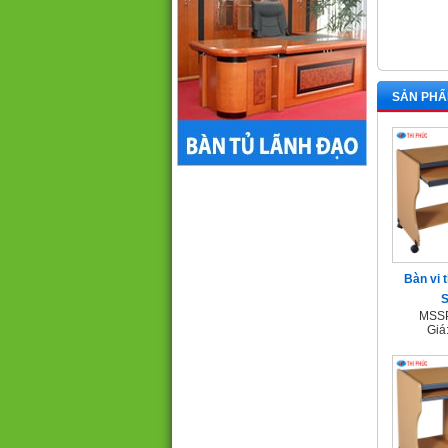
SẢN PHẨ
Bàn vi 
MSSP
Giá