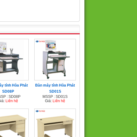
y tính Hòa Phát
Bàn máy tính Hòa Phát
SD08P
SD01S
SP : SD08P
MSSP : SD01S
iá:
Liên hệ
Giá:
Liên hệ