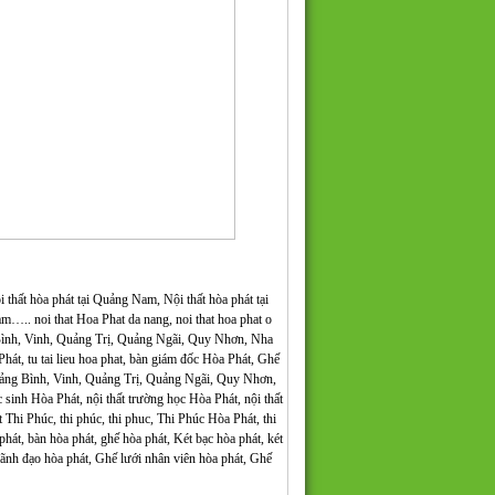
 thất hòa phát tại Quảng Nam, Nội thất hòa phát tại
….. noi that Hoa Phat da nang, noi that hoa phat o
 Bình, Vinh, Quảng Trị, Quảng Ngãi, Quy Nhơn, Nha
át, tu tai lieu hoa phat, bàn giám đốc Hòa Phát, Ghế
ảng Bình, Vinh, Quảng Trị, Quảng Ngãi, Quy Nhơn,
h Hòa Phát, nội thất trường học Hòa Phát, nội thất
ất Thi Phúc, thi phúc, thi phuc, Thi Phúc Hòa Phát, thi
a phát, bàn hòa phát, ghế hòa phát, Két bạc hòa phát, két
 lãnh đạo hòa phát, Ghế lưới nhân viên hòa phát, Ghế