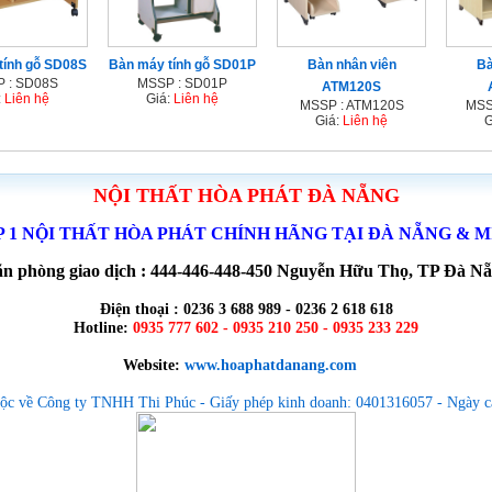
tính gỗ SD08S
Bàn máy tính gỗ SD01P
Bàn nhân viên
Bà
 : SD08S
MSSP : SD01P
ATM120S
:
Liên hệ
Giá:
Liên hệ
MSSP : ATM120S
MSS
Giá:
Liên hệ
G
NỘI THẤT HÒA PHÁT ĐÀ NẴNG
P 1 NỘI THẤT HÒA PHÁT CHÍNH HÃNG TẠI ĐÀ NẴNG & 
n phòng giao dịch : 444-446-448-450 Nguyễn Hữu Thọ, TP Đà N
Điện thoại : 0236 3 688 989 - 0236 2 618 618
Hotline:
0935 777 602 - 0935 210 250 - 0935 233 229
Website:
www.hoaphatdanang.com
ộc về Công ty TNHH Thi Phúc - Giấy phép kinh doanh: 0401316057 - Ngày c