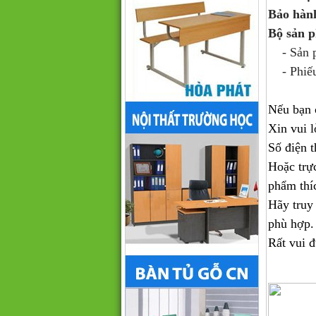
Bảo hàn
Bộ sản 
- Sản ph
- Phiếu
Nếu bạn 
Xin vui l
Số điện t
Hoặc trự
phẩm thí
Hãy truy
phù hợp.
Rất vui 