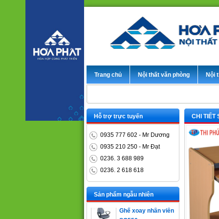
Trang chủ
Nội thất văn phòng
Nội t
Hỗ trợ trực tuyến
CHI TIẾT
0935 777 602 - Mr Dương
0935 210 250 - Mr Đạt
0236. 3 688 989
0236. 2 618 618
Bàn trưởng phòng
ET1400D
Sản phẩm ngẫu nhiên
Ghế xoay nhân viên
SG550