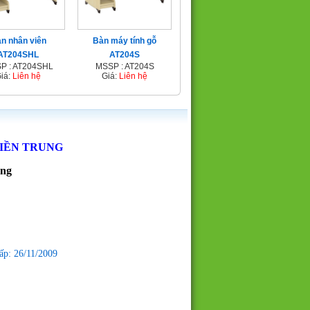
n nhân viên
Bàn máy tính gỗ
AT204SHL
AT204S
P : AT204SHL
MSSP : AT204S
iá:
Liên hệ
Giá:
Liên hệ
MIỀN TRUNG
ẵng
ấp: 26/11/2009