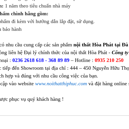
h:
1 năm theo tiêu chuẩn nhà máy
phẩm chình hãng gồm:
ẩm đi kèm với hướng dẫn lắp đặt, sử dụng.
 bảo hành
có nhu cầu cung cấp các sản phẩm
nội thất Hòa Phát tại Đà
òng liên hệ Đại lý chính thức của nội thất Hòa Phát -
Công t
hoại :
0236 2618 618 - 368 89 89
– Hotline :
0935 210 250
c tiếp đến Showroom tại địa chỉ : 444 – 450 Nguyễn Hữu Thọ
ch hợp và đúng với nhu cầu công việc của bạn.
 cập vào website
www.noithatthiphuc.com
và đặt hàng online
được phục vụ quý khách hàng !