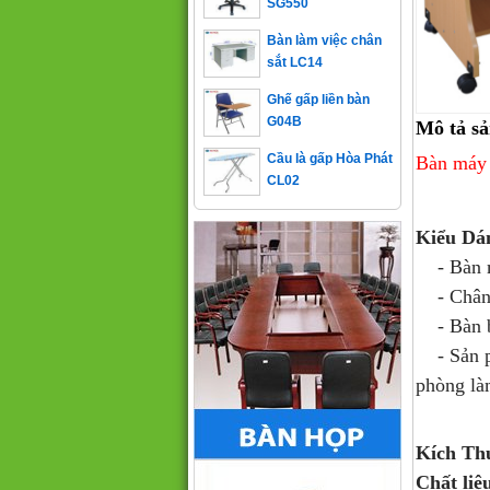
Bàn làm việc chân
sắt LC14
Ghế gấp liền bàn
G04B
Mô tả s
Cầu là gấp Hòa Phát
Bàn máy 
CL02
Kiểu Dá
- Bàn má
- Chân c
- Bàn ba
- Sản 
phòng là
Kích Th
Chất liệ