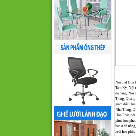
Nội thất Hòa P
Tam Kỳ, Nội 
da nang, Noi 
Trang, Quảng 
giám đốc Hòa 
Nha Trang, Qu
Hòa Phát, nội 
phúc hoa phat, 
bạc ở đà nẵng,
lưới hòa ph