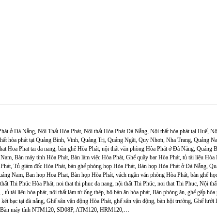
hát ở Đà Nẵng, Nội Thất Hòa Phát, Nội thất Hòa Phát Đà Nẵng, Nội thất hòa phát tại Huế, Nội
thất hòa phát tại Quảng Bình, Vinh, Quảng Trị, Quảng Ngãi, Quy Nhơn, Nha Trang, Quảng Nam
that Hoa Phat tai da nang, bàn ghế Hòa Phát, nội thất văn phòng Hòa Phát ở Đà Nẵng, Quảng
Nam, Bàn máy tính Hòa Phát, Bàn làm việc Hòa Phát, Ghế quầy bar Hòa Phát, tủ tài liệu Hòa Ph
Phát, Tủ giám đốc Hòa Phát, bàn ghế phòng họp Hòa Phát, Bàn họp Hòa Phát ở Đà Nẵng, Qu
ảng Nam, Ban hop Hoa Phat, Bàn họp Hòa Phát, vách ngăn văn phòng Hòa Phát, bàn ghế học sin
thất Thi Phúc Hòa Phát, noi that thi phuc da nang, nội thất Thi Phúc, noi that Thi Phuc, Nội th
, tủ tài liệu hòa phát, nội thất làm từ ống thép, bộ bàn ăn hòa phát, Bàn phòng ăn, ghế gấp hò
 két bạc tại đà nẵng, Ghế sân vận động Hòa Phát, ghế sân vận động, bàn hội trường, Ghế lưới
át, Bàn máy tính NTM120, SD08P, ATM120, HRM120,…