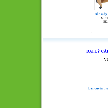
Bàn máy 
MSSP
Giá
ĐẠI LÝ CẤ
Vă
Bản quyền thu