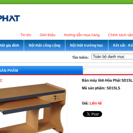
Tin tức
Giới thiệu
Hướng dẫn mua hàng
Chính sách vậ
hất gia đình
Nội thất công cộng
Nội thất trường học
Két sắt - K
Tìm kiếm:
 SẢN PHẨM
Bàn máy tính Hòa Phát SD15
Mã sản phẩm: SD15LS
Giá:
Liên hệ