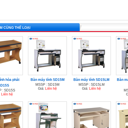
M CÙNG THỂ LOẠI
tính hòa phát
Bàn máy tính SD15M
Bàn máy tính SD15LM
Bàn má
MSSP : SD15M
MSSP : SD15LM
SD15S
Giá:
Liên hệ
Giá:
Liên hệ
 : SD15S
MS
:
Liên hệ
G