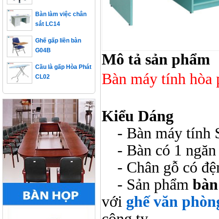
Bàn làm việc chân
sắt LC14
Ghế gấp liền bàn
G04B
Mô tả sản phẩm
Cầu là gấp Hòa Phát
CL02
Bàn máy tính hòa
Kiểu Dáng
- Bàn máy tính S
- Bàn có 1 ngăn 
- Chân gỗ có đệm
- Sản phẩm
bàn
với
ghế văn phòn
công ty.