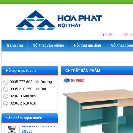
Tin tức
Giới th
Trang chủ
Nội thất văn phòng
Nội thất gia đình
Nội thất côn
Hỗ trợ trực tuyến
CHI TIẾT SẢN PHẨM
0935 777 602 - Mr Dương
0935 210 250 - Mr Đạt
0236. 3 688 989
0236. 2 618 618
Bàn trưởng phòng
ET1400D
Sản phẩm ngẫu nhiên
Ghế xoay nhân viên
SG550