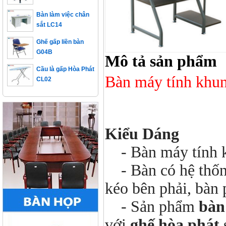
Bàn làm việc chân
sắt LC14
Ghế gấp liền bàn
G04B
Mô tả sản phẩm
Cầu là gấp Hòa Phát
CL02
Bàn máy tính khu
Kiểu Dáng
- Bàn máy tính kh
- Bàn có hệ thống
kéo bên phải, bàn
- Sản phẩm
bàn
với
ghế hòa phát