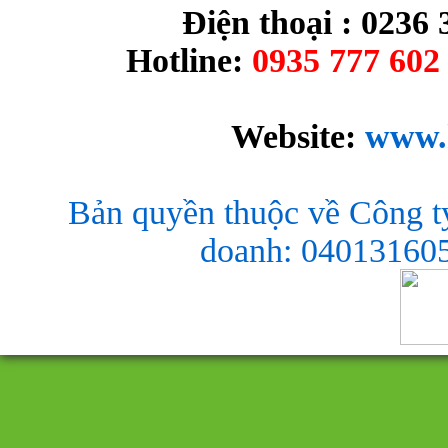
Điện thoại : 0236 
Hotline:
0935 777 602 
Website:
www.
Bản quyền thuộc về Công t
doanh: 040131605