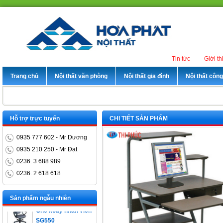
Tin tức
Giới th
Trang chủ
Nội thất văn phòng
Nội thất gia đình
Nội thất côn
Hỗ trợ trực tuyến
CHI TIẾT SẢN PHẨM
0935 777 602 - Mr Dương
0935 210 250 - Mr Đạt
0236. 3 688 989
0236. 2 618 618
Bàn trưởng phòng
ET1400D
Sản phẩm ngẫu nhiên
Ghế xoay nhân viên
SG550