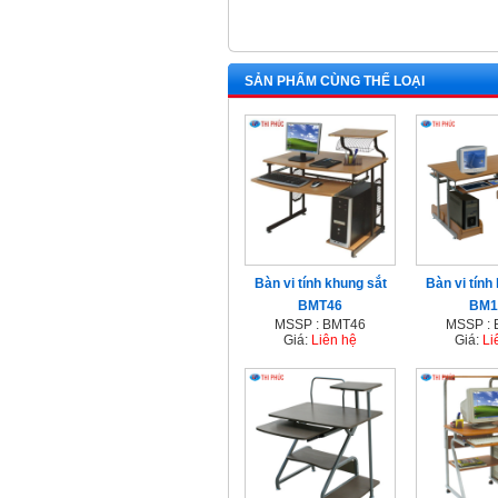
SẢN PHẨM CÙNG THỂ LOẠI
Bàn vi tính khung sắt
Bàn vi tính
BMT46
BM1
MSSP : BMT46
MSSP :
Giá:
Liên hệ
Giá:
Li