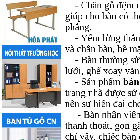
- Chân gỗ đệm n
giúp cho bàn có t
phẳng.
- Yếm lửng thẳ
và chân bàn, bề m
- Bàn thường sử 
lưới, ghế xoay văn
- Sản phẩm
bàn
trang nhã được sử
nên sự hiện đại c
- Bàn nhân viê
thanh thoát, gọn g
chỉ vậy, chiếc bà