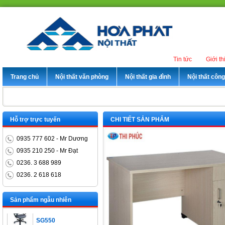
Tin tức
Giới th
Trang chủ
Nội thất văn phòng
Nội thất gia đình
Nội thất côn
Hỗ trợ trực tuyến
CHI TIẾT SẢN PHẨM
0935 777 602 - Mr Dương
0935 210 250 - Mr Đạt
0236. 3 688 989
Bàn trưởng phòng
0236. 2 618 618
ET1400D
Ghế xoay nhân viên
Sản phẩm ngẫu nhiên
SG550