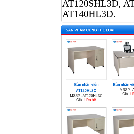
AT120SHL3D, AT
AT140HL3D
SẢN PHẨM CÙNG THỂ LOẠI
Bàn nhân viên
Bàn nhân v
MSSP : 
AT120HL3C
Giá:
Li
MSSP : AT120HL3C
Giá:
Liên hệ