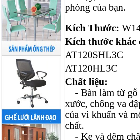
phòng của bạn.
Kích Thước:
W14
Kích thước khác
AT120SHL3C W1
AT120HL3C W1
Chất liệu:
- Bàn làm từ gỗ 
xước, chống va đậ
của vi khuẩn và mố
chất.
- Ke và đệm châ