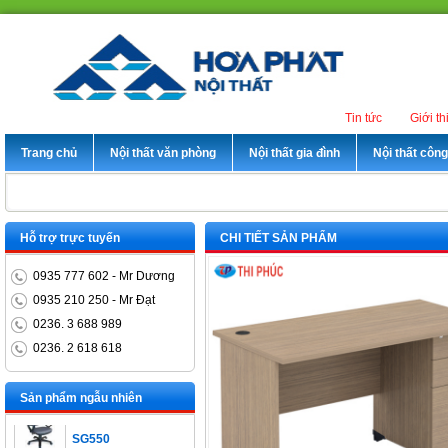
Tin tức
Giới th
Trang chủ
Nội thất văn phòng
Nội thất gia đình
Nội thất côn
Hỗ trợ trực tuyến
CHI TIẾT SẢN PHẨM
0935 777 602 - Mr Dương
0935 210 250 - Mr Đạt
0236. 3 688 989
Bàn trưởng phòng
0236. 2 618 618
ET1400D
Ghế xoay nhân viên
Sản phẩm ngẫu nhiên
SG550