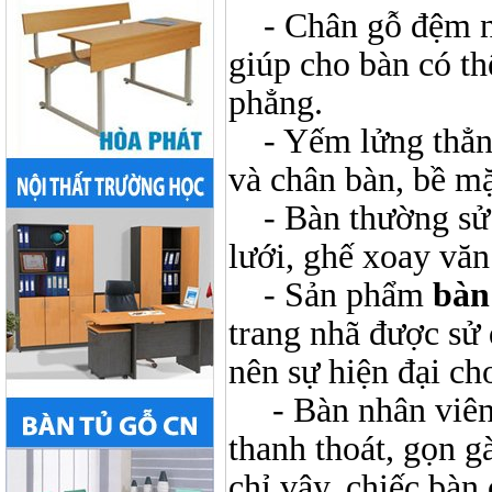
- Chân gỗ đệm n
giúp cho bàn có t
phẳng.
- Yếm lửng thẳ
và chân bàn, bề m
- Bàn thường sử 
lưới, ghế xoay văn
- Sản phẩm
bàn
trang nhã được sử
nên sự hiện đại c
- Bàn nhân viê
thanh thoát, gọn g
chỉ vậy, chiếc bà