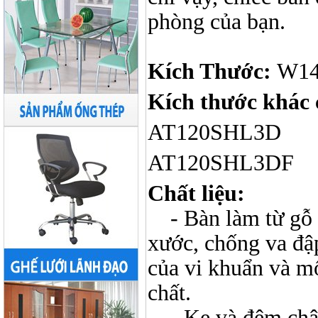
phòng của bạn.
Kích Thước:
W14
Kích thước khác
AT120SHL3D W1
AT120SHL3DF W
Chất liệu:
- Bàn làm từ gỗ 
xước, chống va đậ
của vi khuẩn và mố
chất.
- Ke và đệm châ