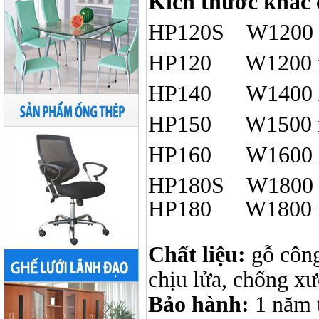
Kích thước khác
HP120S W1200 x
HP120 W1200 x
HP140 W1400 x
HP150 W1500 x
HP160 W1600 x
HP180S W1800 x
HP180
W1800 
Chất liệu:
gỗ côn
chịu lửa, chống x
Bảo hành:
1 năm 