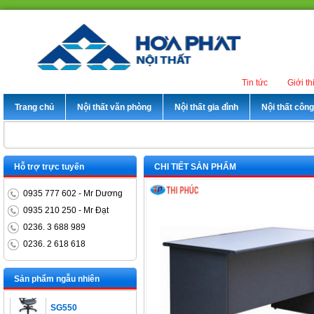
Tin tức
Giới th
Trang chủ
Nội thất văn phòng
Nội thất gia đình
Nội thất côn
Hỗ trợ trực tuyến
CHI TIẾT SẢN PHẨM
0935 777 602 - Mr Dương
0935 210 250 - Mr Đạt
0236. 3 688 989
Bàn trưởng phòng
0236. 2 618 618
ET1400D
Sản phẩm ngẫu nhiên
Ghế xoay nhân viên
SG550