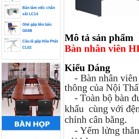
Bàn làm việc chân
sắt LC14
Ghế gấp liền bàn
G04B
Mô tả sản phẩm
Cầu là gấp Hòa Phát
CL02
Bàn nhân viên H
Kiểu Dáng
- Bàn nhân viên 
thông của Nội Thấ
- Toàn bộ bàn đư
khẩu cùng với đệm
chỉnh cân bằng.
- Yếm lửng thẳng