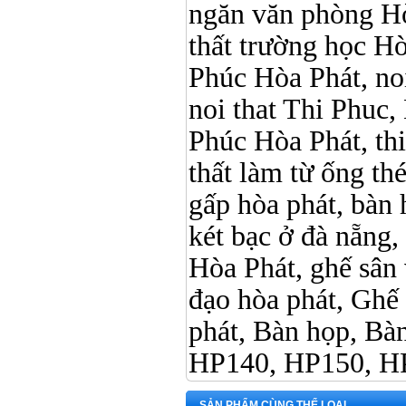
ngăn văn phòng Hò
thất trường học Hòa 
Phúc Hòa Phát, noi 
noi that Thi Phuc, 
Phúc Hòa Phát, thi p
thất làm từ ống t
gấp hòa phát, bàn 
két bạc ở đà nẵng, 
Hòa Phát, ghế sân 
đạo hòa phát, Ghế
phát, Bàn họp, B
HP140, HP150, H
SẢN PHẨM CÙNG THỂ LOẠI