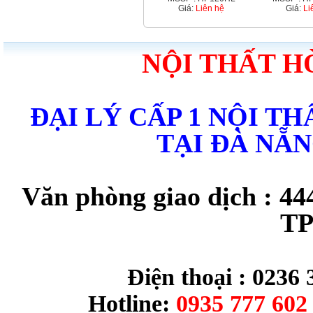
Giá:
Liên hệ
Giá:
Li
NỘI THẤT H
ĐẠI LÝ CẤP 1 NỘI T
TẠI ĐÀ NẴ
Văn phòng giao dịch : 44
TP
Điện thoại : 0236 
Hotline:
0935 777 602 