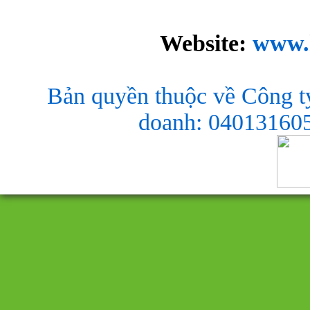
Website:
www.
Bản quyền thuộc về Công t
doanh: 040131605