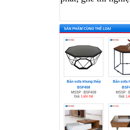
SẢN PHẨM CÙNG THỂ LOẠI
Bàn sofa khung thép
Bàn sofa 
BSF408
BSF
MSSP : BSF408
MSSP : 
Giá:
Liên hệ
Giá:
Li