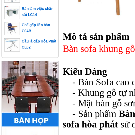
Bàn làm việc chân
sắt LC14
Ghế gấp liền bàn
G04B
Mô tả sản phẩm
Cầu là gấp Hòa Phát
CL02
Bàn sofa khung gỗ
Kiểu Dáng
- Bàn Sofa cao c
- Khung gỗ tự nh
- Mặt bàn gỗ sơn
- Sản phẩm
Bàn
sofa hòa phát
sử d