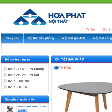
Tin tức
Giới th
Trang chủ
Nội thất văn phòng
Nội thất gia đình
Nội thất côn
Hỗ trợ trực tuyến
CHI TIẾT SẢN PHẨM
0935 777 602 - Mr Dương
0935 210 250 - Mr Đạt
0236. 3 688 989
0236. 2 618 618
Bàn trưởng phòng
ET1400D
Sản phẩm ngẫu nhiên
Ghế xoay nhân viên
SG550