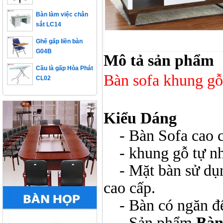
Bàn làm việc chân
sắt LC14
Ghế gấp liền bàn
G04B
Mô tả sản phẩm
Cầu là gấp Hòa Phát
CL02
Bàn sofa khung gỗ
Kiểu Dáng
- Bàn Sofa cao c
- khung gỗ tự nhi
- Mặt bàn sử dụng
cao cấp.
- Bàn có ngăn để
- Sản phẩm
Bàn