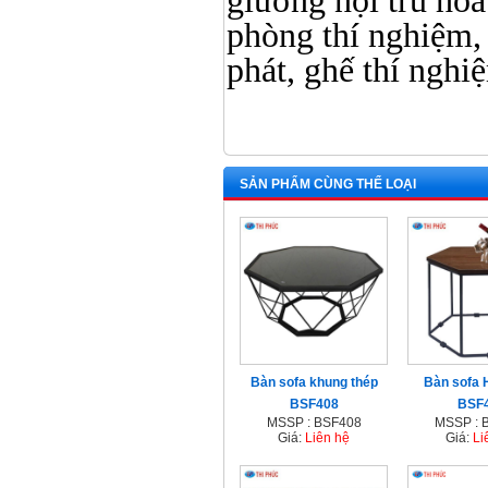
giường nội trú hòa 
phòng thí nghiệm, 
phát, ghế thí nghi
SẢN PHẨM CÙNG THỂ LOẠI
Bàn sofa khung thép
Bàn sofa 
BSF408
BSF
MSSP : BSF408
MSSP : 
Giá:
Liên hệ
Giá:
Li