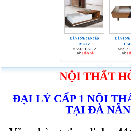
Bàn sofa cao cấp
Bàn sofa
BSF12
BSF
MSSP : BSF12
MSSP :
Giá:
Liên hệ
Giá:
Li
NỘI THẤT H
ĐẠI LÝ CẤP 1 NỘI T
TẠI ĐÀ NẴ