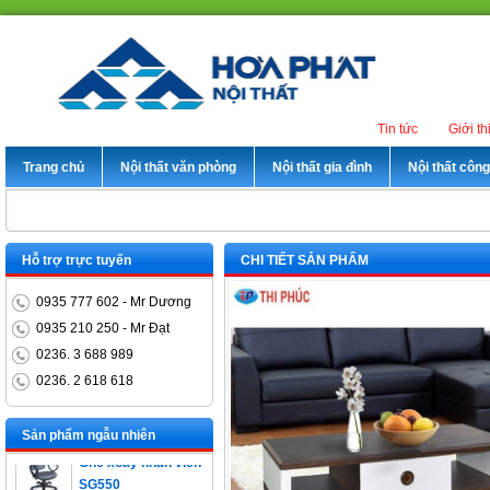
Tin tức
Giới th
Trang chủ
Nội thất văn phòng
Nội thất gia đình
Nội thất côn
Hỗ trợ trực tuyến
CHI TIẾT SẢN PHẨM
0935 777 602 - Mr Dương
0935 210 250 - Mr Đạt
0236. 3 688 989
0236. 2 618 618
Bàn trưởng phòng
ET1400D
Sản phẩm ngẫu nhiên
Ghế xoay nhân viên
SG550