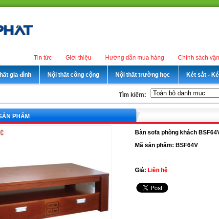
Tin tức
Giới thiệu
Hướng dẫn mua hàng
Chính sách vậ
hất gia đình
Nội thất công cộng
Nội thất trường học
Két sắt - K
Tìm kiếm:
 SẢN PHẨM
Bàn sofa phòng khách BSF64
Mã sản phẩm: BSF64V
Giá:
Liên hệ