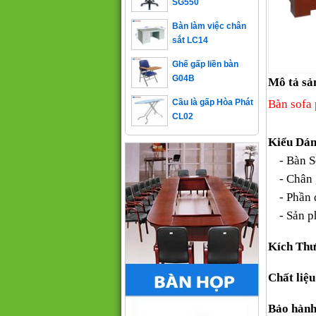
Bàn làm việc chân
sắt LC14
Ghế gấp liền bàn
G04B
Mô tả sả
Cầu là gấp Hòa Phát
Bàn sofa
CL02
Kiểu Dá
- Bàn So
- Chân g
- Phần d
- Sản 
Kích Thư
Chất liệu
Bảo hành