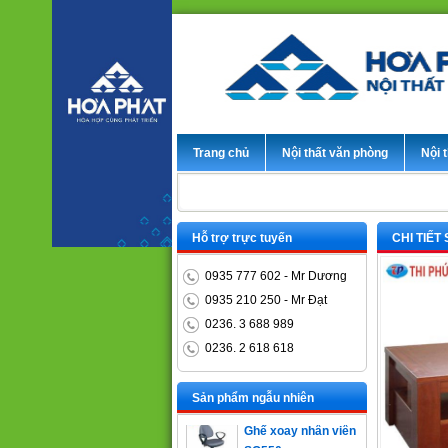
Trang chủ
Nội thất văn phòng
Nội t
Hỗ trợ trực tuyến
CHI TIẾT
0935 777 602 - Mr Dương
0935 210 250 - Mr Đạt
0236. 3 688 989
0236. 2 618 618
Bàn trưởng phòng
ET1400D
Sản phẩm ngẫu nhiên
Ghế xoay nhân viên
SG550