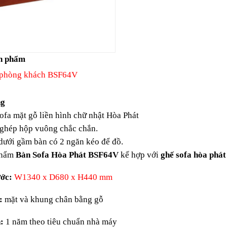
n phẩm
 phòng khách BSF64V
ng
fa mặt gỗ liền hình chữ nhật Hòa Phát
hép hộp vuông chắc chắn.
ưới gầm bàn có 2 ngăn kéo để đồ.
phẩm
Bàn Sofa Hòa Phát BSF64V
kế hợp với
ghế sofa hòa phát
ớc:
W1340 x D680 x H440 mm
:
mặt và khung chân bằng gỗ
:
1 năm theo tiêu chuẩn nhà máy