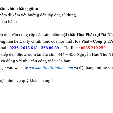
hẩm chính hãng gồm:
ẩm đi kèm với hướng dẫn lắp đặt, sử dụng.
bảo hành
có nhu cầu cung cấp các sản phẩm
nội thất Hòa Phát tại Đà Nẵ
òng liên hệ Đại lý chính thức của nội thất Hòa Phát -
Công ty T
oại :
0236. 2618 618 - 368 89 89
– Hotline :
0935 210 250
 tiếp đến Showroom tại địa chỉ : 444 – 450 Nguyễn Hữu Thọ, T
 và đúng với nhu cầu công việc của bạn.
 cập vào website
www.noithatthiphuc.com
và đặt hàng online s
ược phục vụ quý khách hàng !