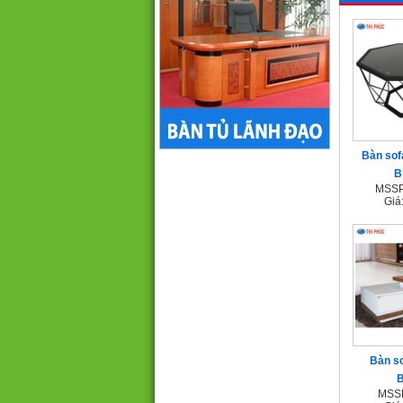
Bàn sof
B
MSSP
Giá
Bàn so
MSSP