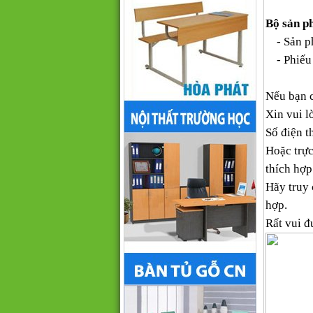
Bộ sản p
- Sản ph
- Phiếu 
Nếu bạn 
Xin vui l
Số điện th
Hoặc trực
thích hợp
Hãy truy
hợp.
Rất vui đ