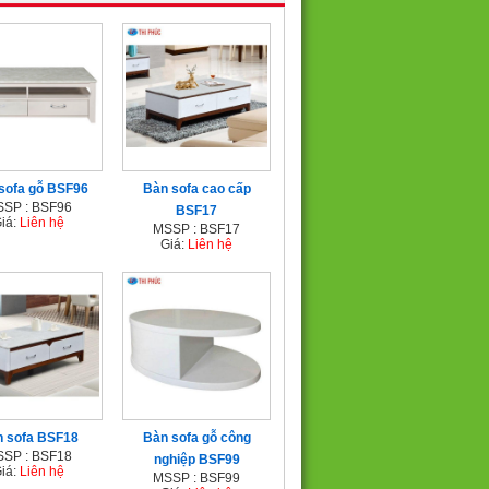
sofa gỗ BSF96
Bàn sofa cao cấp
SP : BSF96
BSF17
iá:
Liên hệ
MSSP : BSF17
Giá:
Liên hệ
 sofa BSF18
Bàn sofa gỗ công
SP : BSF18
nghiệp BSF99
iá:
Liên hệ
MSSP : BSF99