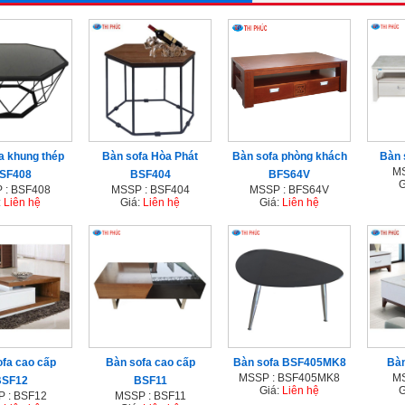
a khung thép
Bàn sofa Hòa Phát
Bàn sofa phòng khách
Bàn 
MS
SF408
BSF404
BFS64V
G
 : BSF408
MSSP : BSF404
MSSP : BFS64V
:
Liên hệ
Giá:
Liên hệ
Giá:
Liên hệ
fa cao cấp
Bàn sofa cao cấp
Bàn sofa BSF405MK8
Bàn
MSSP : BSF405MK8
MS
BSF12
BSF11
Giá:
Liên hệ
G
 : BSF12
MSSP : BSF11