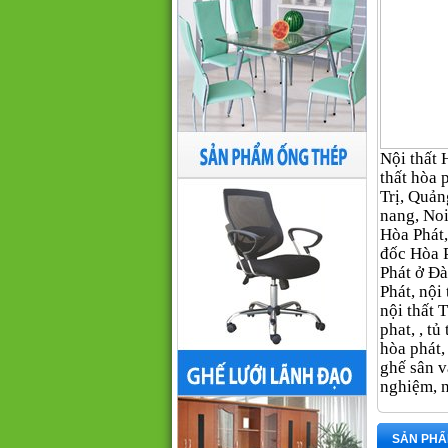
Nội thất H
thất hòa
Trị, Quản
nang, Noi
Hòa Phát,
đốc Hòa 
Phát ở Đà
Phát, nội 
nội thất
phat, , tủ
hòa phát,
ghế sân v
nghiệm, n
SẢN PHẨ