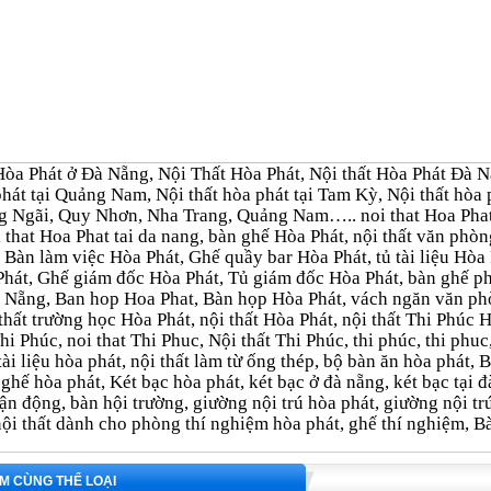
òa Phát ở Đà Nẵng, Nội Thất Hòa Phát, Nội thất Hòa Phát Đà Nẵn
 phát tại Quảng Nam, Nội thất hòa phát tại Tam Kỳ, Nội thất h
g Ngãi, Quy Nhơn, Nha Trang, Quảng Nam….. noi that Hoa Phat 
 that Hoa Phat tai da nang, bàn ghế Hòa Phát, nội thất văn ph
 Bàn làm việc Hòa Phát, Ghế quầy bar Hòa Phát, tủ tài liệu Hòa P
Phát, Ghế giám đốc Hòa Phát, Tủ giám đốc Hòa Phát, bàn ghế 
 Nẵng, Ban hop Hoa Phat, Bàn họp Hòa Phát, vách ngăn văn ph
thất trường học Hòa Phát, nội thất Hòa Phát, nội thất Thi Phúc 
 Thi Phúc, noi that Thi Phuc, Nội thất Thi Phúc, thi phúc, thi ph
 tài liệu hòa phát, nội thất làm từ ống thép, bộ bàn ăn hòa phát
 ghế hòa phát, Két bạc hòa phát, két bạc ở đà nẵng, két bạc tại đ
ận động, bàn hội trường, giường nội trú hòa phát, giường nội tr
ội thất dành cho phòng thí nghiệm hòa phát, ghế thí nghiệm,
B
M CÙNG THỂ LOẠI