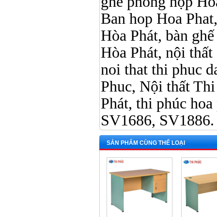
ghế phòng họp Hòa
Ban hop Hoa Phat,
Hòa Phát, bàn ghế 
Hòa Phát, nội thấ
noi that thi phuc da
Phuc, Nội thất Th
Phát, thi phúc hoa 
SV1686, SV188
SẢN PHẨM CÙNG THỂ LOẠI