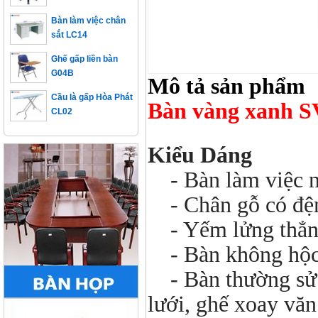
Bàn làm việc chân
sắt LC14
Ghế gấp liền bàn
G04B
Mô tả sản phẩm
Cầu là gấp Hòa Phát
CL02
Bàn vàng xanh S
Kiểu Dáng
- Bàn làm việc n
- Chân gỗ có đệm
- Yếm lửng thẳng
- Bàn không hộc,
- Bàn thường sử 
lưới, ghế xoay văn