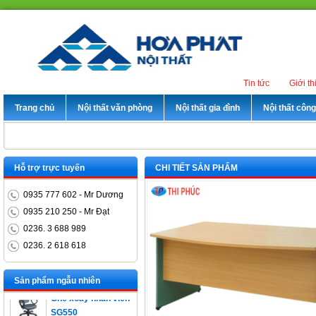
Tin tức
Giới th
Trang chủ
Nội thất văn phòng
Nội thất gia đình
Nội thất côn
Hỗ trợ trực tuyến
CHI TIẾT SẢN PHẨM
0935 777 602 - Mr Dương
0935 210 250 - Mr Đạt
0236. 3 688 989
0236. 2 618 618
Bàn trưởng phòng
ET1400D
Sản phẩm ngẫu nhiên
Ghế xoay nhân viên
SG550