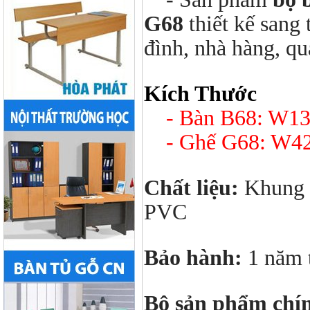
G68
thiết kế sang
đình, nhà hàng, qu
Kích Thước
- Bàn B68: W13
- Ghế G68: W42
Chất liệu:
Khung 
PVC
Bảo hành:
1 năm 
Bộ sản phẩm chí