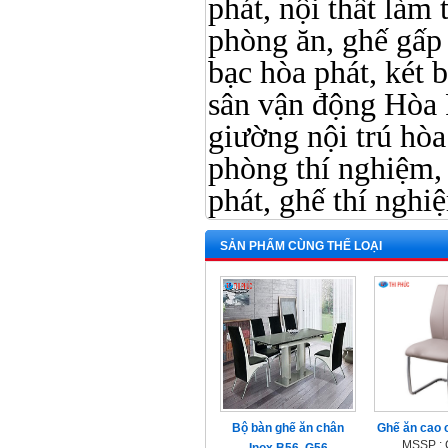
phát, nội thất làm
phòng ăn, ghế gấp
bạc hòa phát, két b
sân vận động Hòa 
giường nội trú hòa 
phòng thí nghiệm, 
phát, ghế thí nghi
SẢN PHẨM CÙNG THỂ LOẠI
Bộ bàn ghế ăn chân
Ghế ăn cao
MSSP :