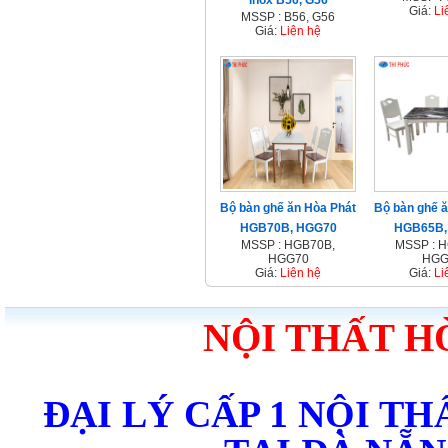
Inox B56, G56
Giá:
Li
MSSP : B56, G56
Giá:
Liên hệ
Bộ bàn ghế ăn Hòa Phát
Bộ bàn ghế 
HGB70B, HGG70
HGB65B,
MSSP : HGB70B,
MSSP : 
HGG70
HGG
Giá:
Liên hệ
Giá:
Li
NỘI THẤT H
ĐẠI LÝ CẤP 1 NỘI T