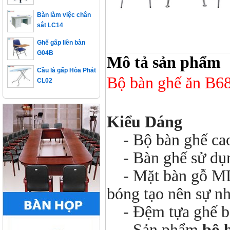
Bàn làm việc chân
sắt LC14
Ghế gấp liền bàn
G04B
Mô tả sản phẩm
Cầu là gấp Hòa Phát
CL02
Bộ bàn ghế ăn B68
Kiểu Dáng
- Bộ bàn ghế cao
- Bàn ghế sử dụn
- Mặt bàn gỗ MDF
bóng tạo nên sự nh
- Đệm tựa ghế bọ
- Sản phẩm
bộ 