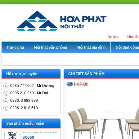
Tin tức
Giới th
Trang chủ
Nội thất văn phòng
Nội thất gia đình
Nội thất côn
Hỗ trợ trực tuyến
CHI TIẾT SẢN PHẨM
0935 777 602 - Mr Dương
0935 210 250 - Mr Đạt
0236. 3 688 989
0236. 2 618 618
Bàn trưởng phòng
ET1400D
Sản phẩm ngẫu nhiên
Ghế xoay nhân viên
SG550