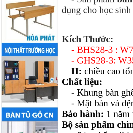
dụng cho học sinh 
Kích Thước:
- BHS28-3 : W70
- GHS28-3: W35
H:
chiều cao tổ
Chất liệu:
- Khung bàn ghế 
- Mặt bàn và đệ
Bảo hành:
1 năm 
Bộ sản phẩm chì