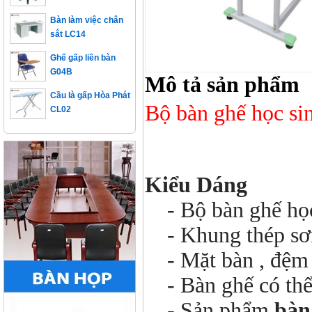
Bàn làm việc chân
sắt LC14
Ghế gấp liền bàn
G04B
Mô tả sản phẩm
Cầu là gấp Hòa Phát
CL02
Bộ bàn ghế học s
Kiểu Dáng
- Bộ bàn ghế học
- Khung thép sơn 
- Mặt bàn , đệm 
- Bàn ghế có thể 
- Sản phẩm
bàn