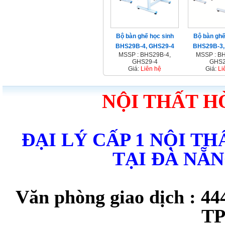
Bộ bàn ghế học sinh
Bộ bàn ghế
BHS29B-4, GHS29-4
BHS29B-3,
MSSP : BHS29B-4,
MSSP : B
GHS29-4
GHS2
Giá:
Liên hệ
Giá:
Li
NỘI THẤT H
ĐẠI LÝ CẤP 1 NỘI T
TẠI ĐÀ NẴ
Văn phòng giao dịch : 44
TP