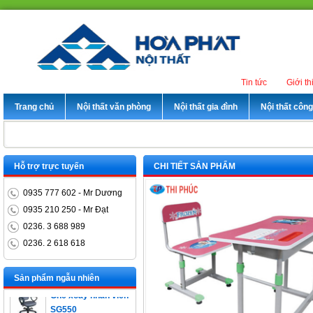
Tin tức
Giới th
Trang chủ
Nội thất văn phòng
Nội thất gia đình
Nội thất côn
Hỗ trợ trực tuyến
CHI TIẾT SẢN PHẨM
0935 777 602 - Mr Dương
0935 210 250 - Mr Đạt
0236. 3 688 989
0236. 2 618 618
Bàn trưởng phòng
ET1400D
Sản phẩm ngẫu nhiên
Ghế xoay nhân viên
SG550