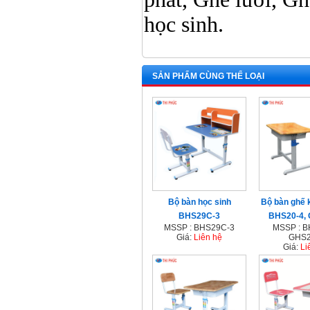
học sinh.
SẢN PHẨM CÙNG THỂ LOẠI
Bộ bàn học sinh
Bộ bàn ghế 
BHS29C-3
BHS20-4,
MSSP : BHS29C-3
MSSP : B
Giá:
Liên hệ
GHS2
Giá:
Li