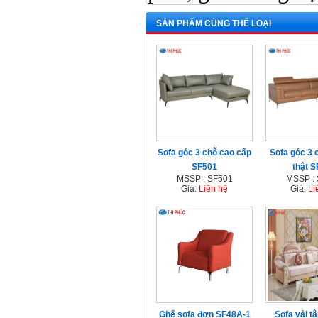
SẢN PHẨM CÙNG THỂ LOẠI
Sofa góc 3 chỗ cao cấp
Sofa góc 3 
SF501
thật 
MSSP : SF501
MSSP :
Giá:
Liên hệ
Giá:
Li
Ghế sofa đơn SF48A-1
Sofa vải tâ