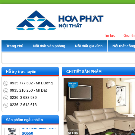
Tin tức
Giới th
Trang chủ
Nội thất văn phòng
Nội thất gia đình
Nội thất côn
Hỗ trợ trực tuyến
CHI TIẾT SẢN PHẨM
0935 777 602 - Mr Dương
0935 210 250 - Mr Đạt
0236. 3 688 989
0236. 2 618 618
Bàn trưởng phòng
ET1400D
Sản phẩm ngẫu nhiên
Ghế xoay nhân viên
SG550