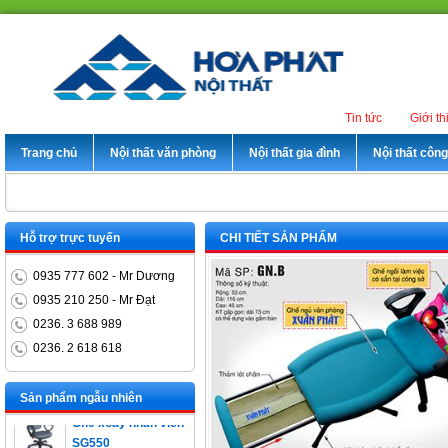
Tin tức
Giới th
Trang chủ
Nội thất văn phòng
Nội thất gia đình
Nội thất côn
Hỗ trợ trực tuyến
CHI TIẾT SẢN PHẨM
0935 777 602 - Mr Dương
0935 210 250 - Mr Đạt
0236. 3 688 989
0236. 2 618 618
Bàn trưởng phòng
ET1400D
Sản phẩm ngẫu nhiên
Ghế xoay nhân viên
SG550