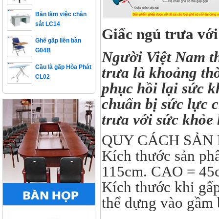
Bàn làm việc chân
sắt LC14
Giấc ngủ trưa với
Ghế gấp liền bàn
G04B
Người Việt Nam th
Cầu là gấp Hòa Phát
trưa là khoảng thờ
CL02
phục hồi lại sức k
chuẩn bị sức lực c
trưa với sức khỏe 
QUY CÁCH SẢN
Kích thước sản p
115cm. CAO = 45
Kích thước khi gấ
thể dựng vào gầm 
------------------------