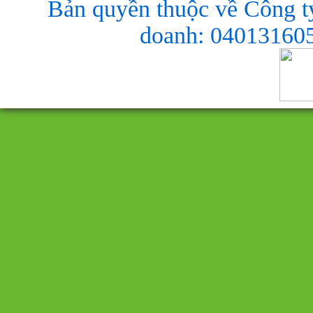
Bản quyền thuộc về Công t
doanh: 040131605