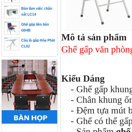
Bàn làm việc chân
sắt LC14
Ghế gấp liền bàn
G04B
Mô tả sản phẩm
Cầu là gấp Hòa Phát
CL02
Ghế gấp văn phòn
Kiểu Dáng
- Ghế gấp khung 
- Chân khung ống 
- Đệm tựa mút bọ
- Ghế có thể gấp 
- Sản phẩm
ghế