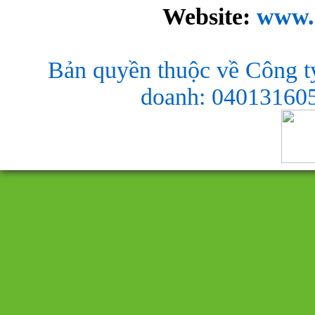
Website:
www.
Bản quyền thuộc về Công t
doanh: 040131605