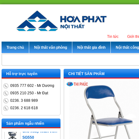
Tin tức
Giới th
Trang chủ
Nội thất văn phòng
Nội thất gia đình
Nội thất côn
Hỗ trợ trực tuyến
CHI TIẾT SẢN PHẨM
0935 777 602 - Mr Dương
0935 210 250 - Mr Đạt
0236. 3 688 989
0236. 2 618 618
Bàn trưởng phòng
ET1400D
Sản phẩm ngẫu nhiên
Ghế xoay nhân viên
SG550