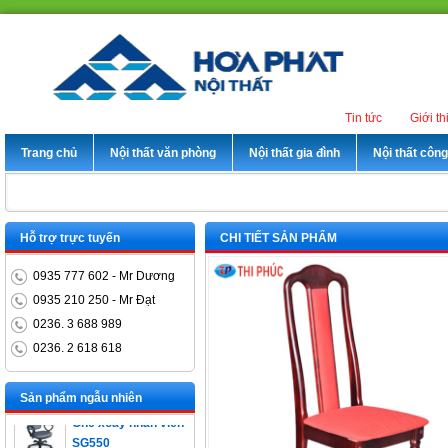
Tin tức
Giới th
Trang chủ
Nội thất văn phòng
Nội thất gia đình
Nội thất côn
Hỗ trợ trực tuyến
CHI TIẾT SẢN PHẨM
0935 777 602 - Mr Dương
0935 210 250 - Mr Đạt
0236. 3 688 989
0236. 2 618 618
Bàn trưởng phòng
ET1400D
Sản phẩm ngẫu nhiên
Ghế xoay nhân viên
SG550