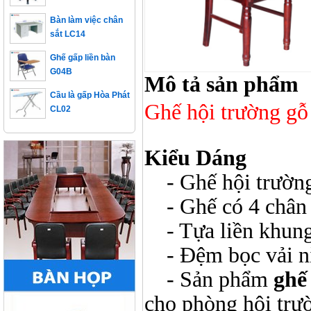
Bàn làm việc chân
sắt LC14
Ghế gấp liền bàn
G04B
Mô tả sản phẩm
Cầu là gấp Hòa Phát
CL02
Ghế hội trường g
Kiểu Dáng
- Ghế hội trường
- Ghế có 4 chân t
- Tựa liền khung 
- Đệm bọc vải nỉ
- Sản phẩm
ghế
cho phòng hội trườ