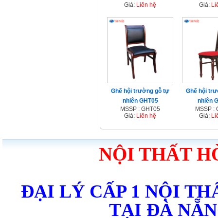
Giá:
Liên hệ
Giá:
Li
Ghế hội trường gỗ tự
Ghế hội trư
nhiên GHT05
nhiên 
MSSP : GHT05
MSSP :
Giá:
Liên hệ
Giá:
Li
NỘI THẤT H
ĐẠI LÝ CẤP 1 NỘI T
TẠI ĐÀ NẴ