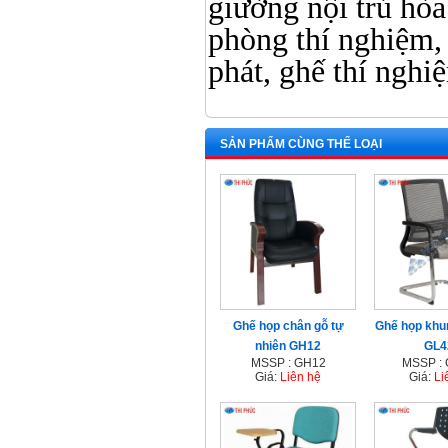
giường nội trú hòa 
phòng thí nghiệm, 
phát, ghế thí nghi
SẢN PHẨM CÙNG THỂ LOẠI
Ghế họp chân gỗ tự
Ghế họp khu
nhiên GH12
GL4
MSSP : GH12
MSSP :
Giá:
Liên hệ
Giá:
Li