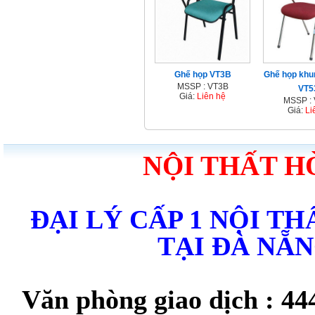
Ghế họp VT3B
Ghế họp khu
MSSP : VT3B
VT5
Giá:
Liên hệ
MSSP :
Giá:
Li
NỘI THẤT H
ĐẠI LÝ CẤP 1 NỘI T
TẠI ĐÀ NẴ
Văn phòng giao dịch : 44