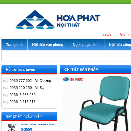
Tin tức
Giới th
Trang chủ
Nội thất văn phòng
Nội thất gia đình
Nội thất côn
Hỗ trợ trực tuyến
CHI TIẾT SẢN PHẨM
0935 777 602 - Mr Dương
0935 210 250 - Mr Đạt
0236. 3 688 989
0236. 2 618 618
Bàn trưởng phòng
ET1400D
Sản phẩm ngẫu nhiên
Ghế xoay nhân viên
SG550