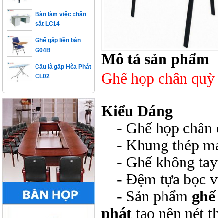
Bàn làm việc chân
sắt LC14
Ghế gấp liền bàn
G04B
Mô tả sản phẩm
Cầu là gấp Hòa Phát
CL02
Ghế họp chân quỳ
Kiểu Dáng
- Ghế họp chân 
- Khung thép mạ 
- Ghế không tay
- Đệm tựa bọc vả
- Sản phẩm
ghế
phát
tạo nên nét t