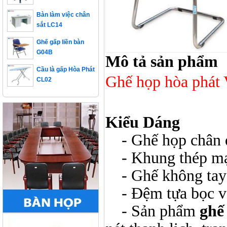
Bàn làm việc chân
sắt LC14
Ghế gấp liền bàn
G04B
Mô tả sản phẩm
Cầu là gấp Hòa Phát
CL02
Ghế họp hòa phát
Kiểu Dáng
- Ghế họp chân 
- Khung thép mạ 
- Ghế không tay
- Đệm tựa bọc vả
- Sản phẩm
ghế