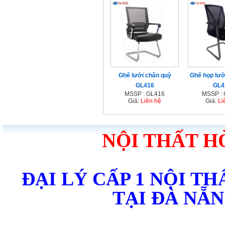
Ghế lưới chân quỳ
Ghế họp lướ
GL416
GL4
MSSP : GL416
MSSP :
Giá:
Liên hệ
Giá:
Li
NỘI THẤT H
ĐẠI LÝ CẤP 1 NỘI T
TẠI ĐÀ NẴ