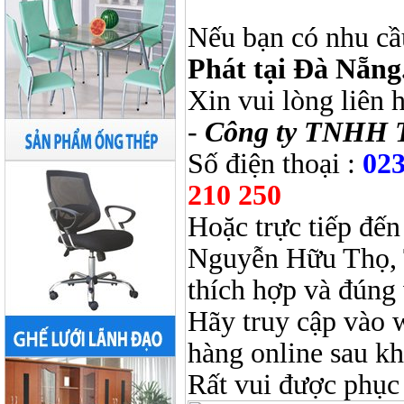
Nếu bạn có nhu cầ
Phát tại Đà Nẵng
Xin vui lòng liên 
-
Công ty TNHH 
Số điện thoại :
023
210 250
Hoặc trực tiếp đến
Nguyễn Hữu Thọ, 
thích hợp và đúng 
Hãy truy cập vào 
hàng online sau k
Rất vui được phục