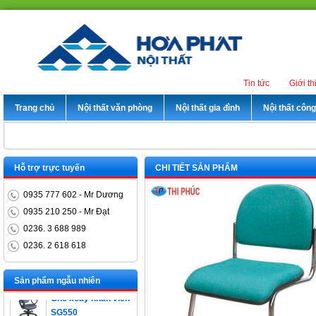
Tin tức
Giới th
Trang chủ
Nội thất văn phòng
Nội thất gia đình
Nội thất côn
Hỗ trợ trực tuyến
CHI TIẾT SẢN PHẨM
0935 777 602 - Mr Dương
0935 210 250 - Mr Đạt
0236. 3 688 989
0236. 2 618 618
Bàn trưởng phòng
ET1400D
Sản phẩm ngẫu nhiên
Ghế xoay nhân viên
SG550