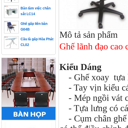
Bàn làm việc chân
sắt LC14
Ghế gấp liền bàn
G04B
Mô tả sản phẩm
Cầu là gấp Hòa Phát
CL02
Ghế lãnh đạo cao
Kiểu Dáng
- Ghế xoay tựa l
- Tay vịn kiểu c
- Mép ngồi vát c
- Tựa lưng có các
- Cụm chân ghế đư