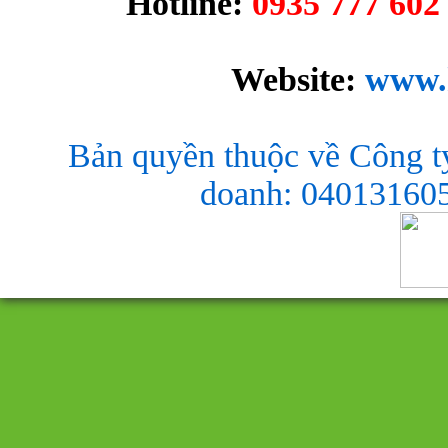
Hotline:
0935 777 602 
Website:
www.
Bản quyền thuộc về Công t
doanh: 040131605