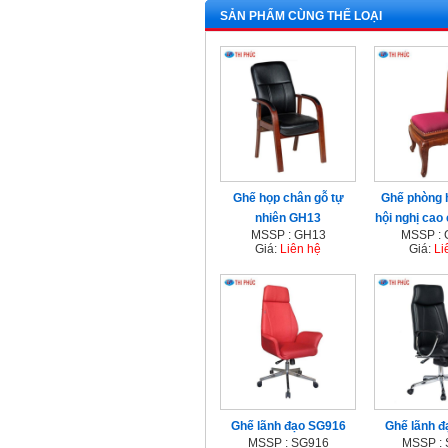
SẢN PHẨM CÙNG THỂ LOẠI
Ghế họp chân gỗ tự
Ghế phòng 
nhiên GH13
hội nghị ca
MSSP : GH13
MSSP :
Giá:
Liên hệ
Giá:
Li
Ghế lãnh đạo SG916
Ghế lãnh 
MSSP : SG916
MSSP :