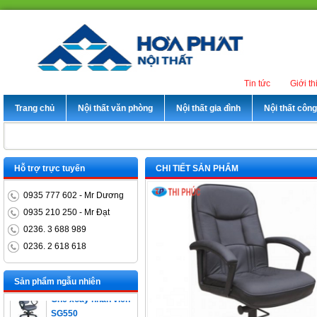
Tin tức
Giới th
Trang chủ
Nội thất văn phòng
Nội thất gia đình
Nội thất côn
Hỗ trợ trực tuyến
CHI TIẾT SẢN PHẨM
0935 777 602 - Mr Dương
0935 210 250 - Mr Đạt
0236. 3 688 989
0236. 2 618 618
Bàn trưởng phòng
ET1400D
Sản phẩm ngẫu nhiên
Ghế xoay nhân viên
SG550