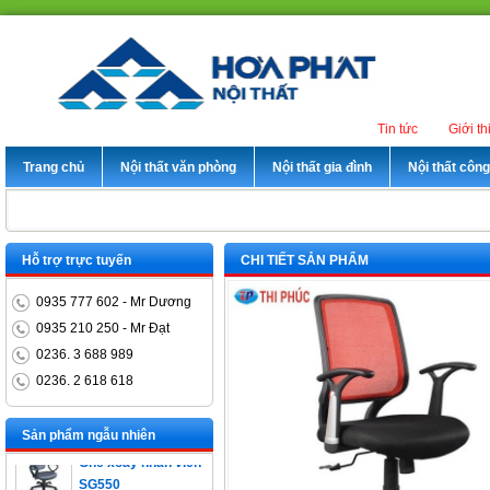
Tin tức
Giới th
Trang chủ
Nội thất văn phòng
Nội thất gia đình
Nội thất côn
Hỗ trợ trực tuyến
CHI TIẾT SẢN PHẨM
0935 777 602 - Mr Dương
0935 210 250 - Mr Đạt
0236. 3 688 989
0236. 2 618 618
Bàn trưởng phòng
ET1400D
Sản phẩm ngẫu nhiên
Ghế xoay nhân viên
SG550