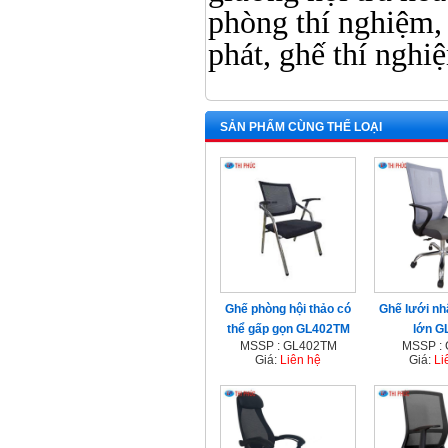
phòng thí nghiệm, 
phát, ghế thí nghi
SẢN PHẨM CÙNG THỂ LOẠI
Ghế phòng hội thảo có
Ghế lưới nh
thể gấp gọn GL402TM
lớn G
MSSP : GL402TM
MSSP :
Giá:
Liên hệ
Giá:
Li