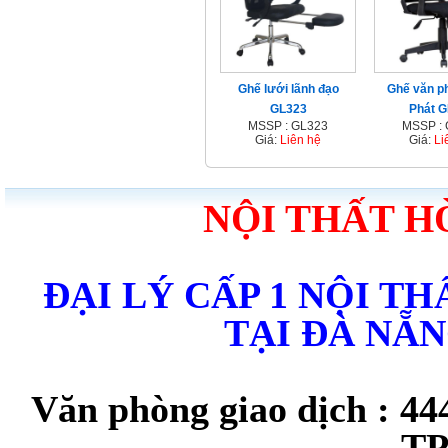
Ghế lưới lãnh đạo
Ghế văn p
GL323
Phát 
MSSP : GL323
MSSP :
Giá:
Liên hệ
Giá:
Li
NỘI THẤT H
ĐẠI LÝ CẤP 1 NỘI T
TẠI ĐÀ NẴ
Văn phòng giao dịch : 44
TP