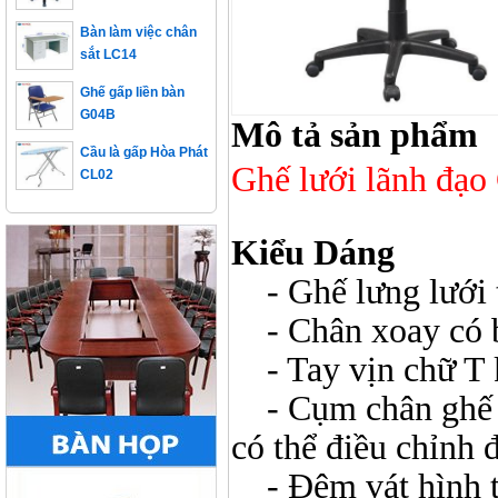
Bàn làm việc chân
sắt LC14
Ghế gấp liền bàn
G04B
Mô tả sản phẩm
Cầu là gấp Hòa Phát
CL02
Ghế lưới lãnh đạ
Kiểu Dáng
- Ghế lưng lưới 
- Chân xoay có b
- Tay vịn chữ T 
- Cụm chân ghế đư
có thể điều chỉnh 
- Đệm vát hình th