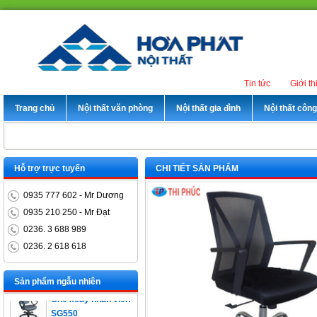
Tin tức
Giới th
Trang chủ
Nội thất văn phòng
Nội thất gia đình
Nội thất côn
Hỗ trợ trực tuyến
CHI TIẾT SẢN PHẨM
0935 777 602 - Mr Dương
0935 210 250 - Mr Đạt
0236. 3 688 989
0236. 2 618 618
Bàn trưởng phòng
ET1400D
Sản phẩm ngẫu nhiên
Ghế xoay nhân viên
SG550