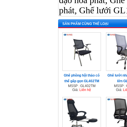
đạo hòa phát, Ghế
phát, Ghế lưới G
SẢN PHẨM CÙNG THỂ LOẠI
Ghế phòng hội thảo có
Ghế lưới nh
thể gấp gọn GL402TM
lớn G
MSSP : GL402TM
MSSP :
Giá:
Liên hệ
Giá:
Li