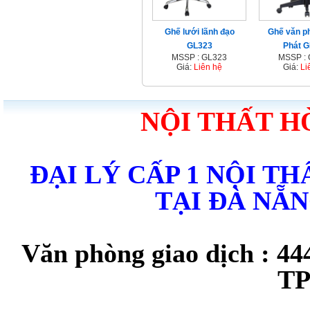
Ghế lưới lãnh đạo
Ghế văn p
GL323
Phát 
MSSP : GL323
MSSP :
Giá:
Liên hệ
Giá:
Li
NỘI THẤT H
ĐẠI LÝ CẤP 1 NỘI T
TẠI ĐÀ NẴ
Văn phòng giao dịch : 44
TP