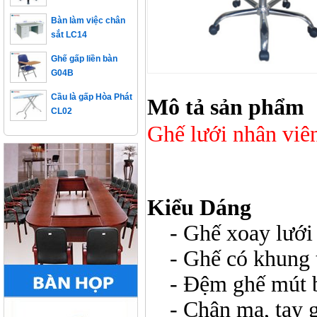
Bàn làm việc chân
sắt LC14
Ghế gấp liền bàn
G04B
Cầu là gấp Hòa Phát
CL02
Mô tả sản phẩm
Ghế lưới nhân vi
Kiểu Dáng
- Ghế xoay lưới 
- Ghế có khung tự
- Đệm ghế mút bọ
- Chân mạ, tay gh