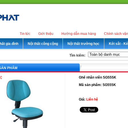
Tin tức
Giới thiệu
Hướng dẫn mua hàng
Chính sách vậ
hất gia đình
Nội thất công cộng
Nội thất trường học
Két sắt - K
Tìm kiếm:
 SẢN PHẨM
Ghế nhân viên SG555K
Mã sản phẩm: SG555K
Giá:
Liên hệ