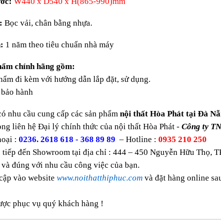
ớc:
W440 x D540 x H(865-990)mm
:
Bọc vải, chân bằng nhựa.
:
1 năm theo tiêu chuẩn nhà máy
hẩm chính hãng gồm:
ẩm đi kèm với hướng dẫn lắp đặt, sử dụng.
bảo hành
có nhu cầu cung cấp các sản phẩm
nội thất Hòa Phát tại Đà Nẵ
òng liên hệ Đại lý chính thức của nội thất Hòa Phát -
Công ty T
oại :
0236. 2618 618 - 368 89 89
– Hotline :
0935 210 250
 tiếp đến Showroom tại địa chỉ : 444 – 450 Nguyễn Hữu Thọ, T
 và đúng với nhu cầu công việc của bạn.
 cập vào website
www.noithatthiphuc.com
và đặt hàng online s
ược phục vụ quý khách hàng !