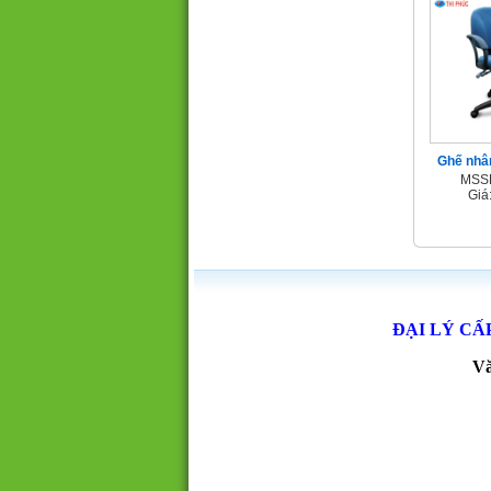
Ghế nhâ
MSSP
Giá
ĐẠI LÝ CẤ
Vă