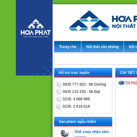
Trang chủ
Nội thất văn phòng
Nội t
Hỗ trợ trực tuyến
CHI TIẾT
0935 777 602 - Mr Dương
0935 210 250 - Mr Đạt
0236. 3 688 989
0236. 2 618 618
Bàn trưởng phòng
ET1400D
Sản phẩm ngẫu nhiên
Ghế xoay nhân viên
SG550