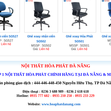
n viên SG527
Ghế xoay nhân viên
Ghế xoay Hòa Phát
Ghế xo
 : SG527
MS
SG502
SG501
:
Liên hệ
G
MSSP : SG502
MSSP : SG501
Giá:
Liên hệ
Giá:
Liên hệ
NỘI THẤT HÒA PHÁT ĐÀ NẴNG
P 1 NỘI THẤT HÒA PHÁT CHÍNH HÃNG TẠI ĐÀ NẴNG & 
n phòng giao dịch : 444-446-448-450 Nguyễn Hữu Thọ, TP Đà N
Điện thoại : 0236 3 688 989 - 0236 2 618 618
Hotline:
0935 777 602 - 0935 210 250 - 0935 233 229
Website:
www.hoaphatdanang.com