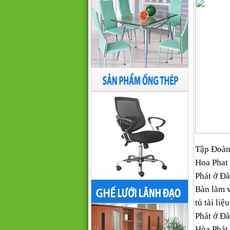
Tập Đoàn 
Hoa Phat 
Phát ở Đà
Bàn làm v
tủ tài li
Phát ở Đ
Hòa Phát,