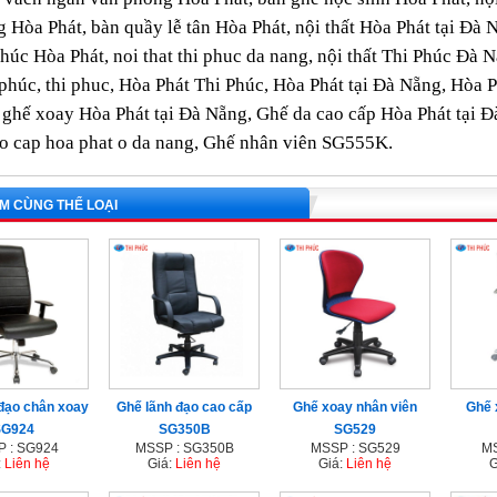
 Hòa Phát, bàn quầy lễ tân Hòa Phát, nội thất Hòa Phát tại Đà N
Phúc Hòa Phát, noi that thi phuc da nang, nội thất Thi Phúc Đà Nẵ
 phúc, thi phuc, Hòa Phát Thi Phúc, Hòa Phát tại Đà Nẵng, Hòa 
ghế xoay Hòa Phát tại Đà Nẵng, Ghế da cao cấp Hòa Phát tại Đ
o cap hoa phat o da nang, Ghế
nhân viên SG555K
.
M CÙNG THỂ LOẠI
đạo chân xoay
Ghế lãnh đạo cao cấp
Ghế xoay nhân viên
Ghế 
SG924
SG350B
SG529
 : SG924
MSSP : SG350B
MSSP : SG529
MS
:
Liên hệ
Giá:
Liên hệ
Giá:
Liên hệ
G