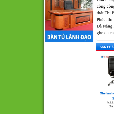
công cộng
thất Thi 
Phúc, thi
Đà Nẵng, 
ghe da ca
SẢN PHẨ
Ghế lãnh 
MSSP
Giá