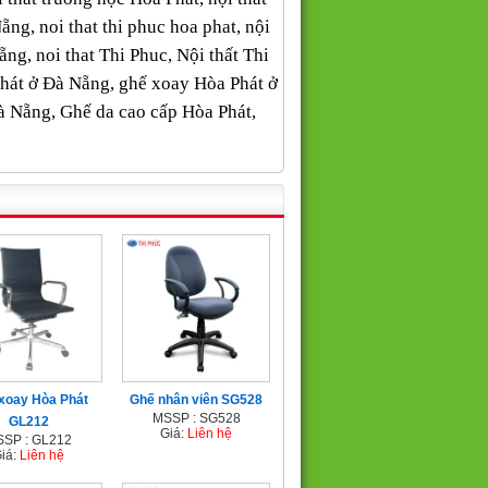
ẵng, noi that thi phuc hoa phat, nội
ng, noi that Thi Phuc, Nội thất Thi
Phát ở Đà Nẵng, ghế xoay Hòa Phát ở
à Nẵng, Ghế da cao cấp Hòa Phát,
xoay Hòa Phát
Ghế nhân viên SG528
MSSP : SG528
GL212
Giá:
Liên hệ
SP : GL212
iá:
Liên hệ