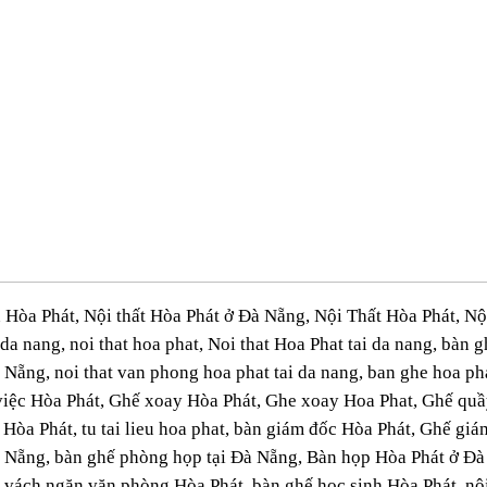
Hòa Phát, Nội thất Hòa Phát ở Đà Nẵng, Nội Thất Hòa Phát, Nội
da nang, noi that hoa phat, Noi that Hoa Phat tai da nang, bàn 
 Nẵng, noi that van phong hoa phat tai da nang, ban ghe hoa ph
iệc Hòa Phát, Ghế xoay Hòa Phát, Ghe xoay Hoa Phat, Ghế quầy 
ệu Hòa Phát, tu tai lieu hoa phat, bàn giám đốc Hòa Phát, Ghế g
à Nẵng, bàn ghế phòng họp tại Đà Nẵng, Bàn họp Hòa Phát ở Đà
 vách ngăn văn phòng Hòa Phát, bàn ghế học sinh Hòa Phát, nội 