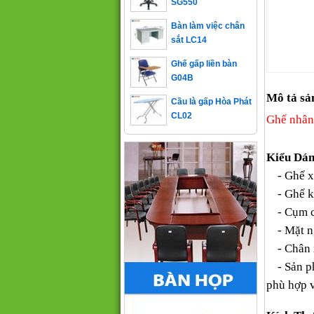
Bàn làm việc chân
sắt LC14
Ghế gấp liền bàn
G04B
Cầu là gấp Hòa Phát
Mô tả sả
CL02
Ghế nhân
Kiểu Dá
- Ghế xo
- Ghế k
- Cụm châ
- Mặt ng
- Chân x
- Sản p
phù hợp v