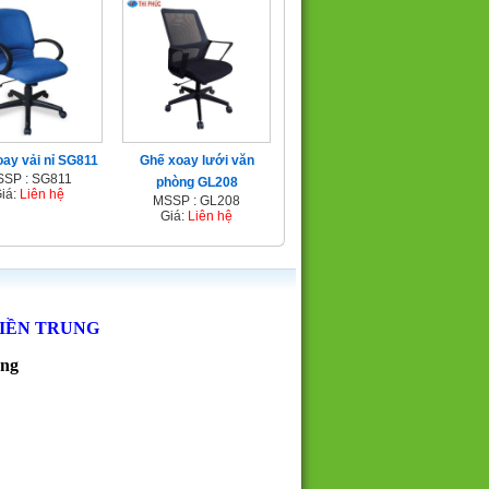
ay vải nỉ SG811
Ghế xoay lưới văn
SP : SG811
phòng GL208
iá:
Liên hệ
MSSP : GL208
Giá:
Liên hệ
MIỀN TRUNG
ẵng