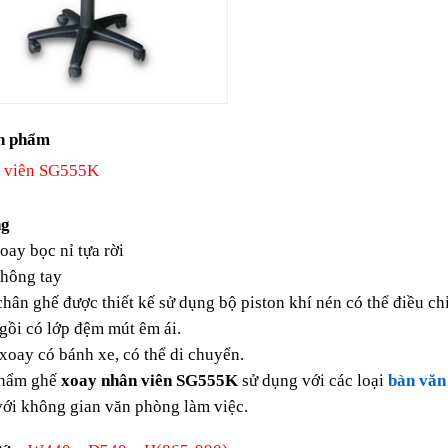
n phẩm
 viên SG555K
ng
ay bọc nỉ tựa rời
hông tay
n ghế được thiết kế sử dụng bộ piston khí nén có thể điều ch
ồi có lớp đệm mút êm ái.
oay có bánh xe, có thể di chuyển.
hẩm ghế
xoay nhân viên SG555K
sử dụng với các loại
bàn văn
ới không gian văn phòng làm việc.