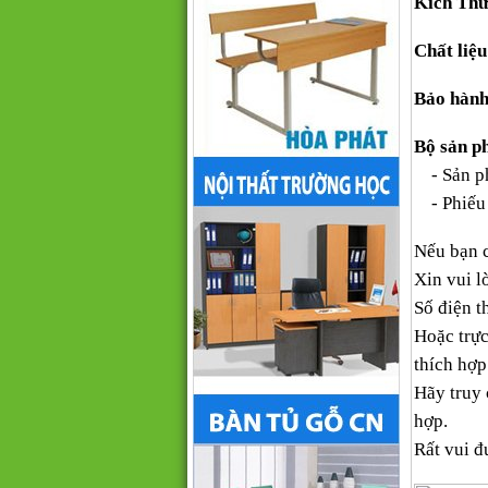
Kích Thư
Chất liệu
Bảo hành
Bộ sản p
- Sản ph
- Phiếu 
Nếu bạn 
Xin vui l
Số điện th
Hoặc trực
thích hợp
Hãy truy
hợp.
Rất vui đ