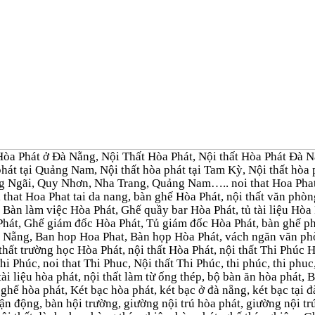
òa Phát ở Đà Nẵng, Nội Thất Hòa Phát, Nội thất Hòa Phát Đà Nẵn
 phát tại Quảng Nam, Nội thất hòa phát tại Tam Kỳ, Nội thất h
g Ngãi, Quy Nhơn, Nha Trang, Quảng Nam….. noi that Hoa Phat 
 that Hoa Phat tai da nang, bàn ghế Hòa Phát, nội thất văn ph
 Bàn làm việc Hòa Phát, Ghế quầy bar Hòa Phát, tủ tài liệu Hòa P
Phát, Ghế giám đốc Hòa Phát, Tủ giám đốc Hòa Phát, bàn ghế 
 Nẵng, Ban hop Hoa Phat, Bàn họp Hòa Phát, vách ngăn văn ph
thất trường học Hòa Phát, nội thất Hòa Phát, nội thất Thi Phúc 
 Thi Phúc, noi that Thi Phuc, Nội thất Thi Phúc, thi phúc, thi ph
 tài liệu hòa phát, nội thất làm từ ống thép, bộ bàn ăn hòa phát
 ghế hòa phát, Két bạc hòa phát, két bạc ở đà nẵng, két bạc tại đ
ận động, bàn hội trường, giường nội trú hòa phát, giường nội tr