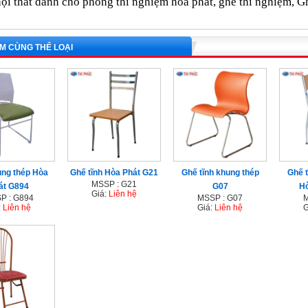
ội thất dành cho phòng thí nghiệm hòa phát, ghế thí nghiệm,
G
M CÙNG THỂ LOẠI
ng thép Hòa
Ghế tĩnh Hòa Phát G21
Ghế tĩnh khung thép
Ghế t
MSSP : G21
át G894
G07
Hò
Giá:
Liên hệ
P : G894
MSSP : G07
M
:
Liên hệ
Giá:
Liên hệ
G