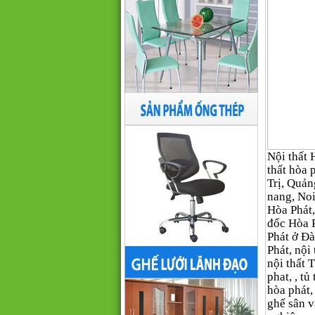
Nội thất H
thất hòa
Trị, Quản
nang, Noi
Hòa Phát,
đốc Hòa 
Phát ở Đà
Phát, nội 
nội thất
phat, , tủ
hòa phát,
ghế sân v