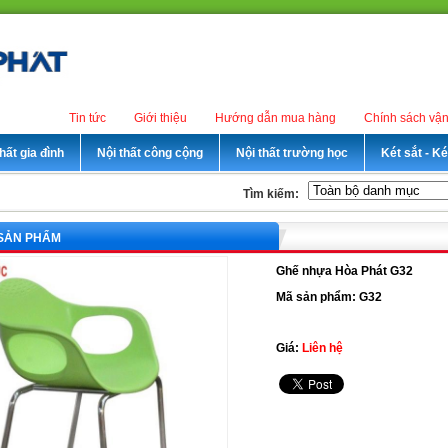
Tin tức
Giới thiệu
Hướng dẫn mua hàng
Chính sách vậ
hất gia đình
Nội thất công cộng
Nội thất trường học
Két sắt - K
Tìm kiếm:
 SẢN PHẨM
Ghế nhựa Hòa Phát G32
Mã sản phẩm: G32
Giá:
Liên hệ