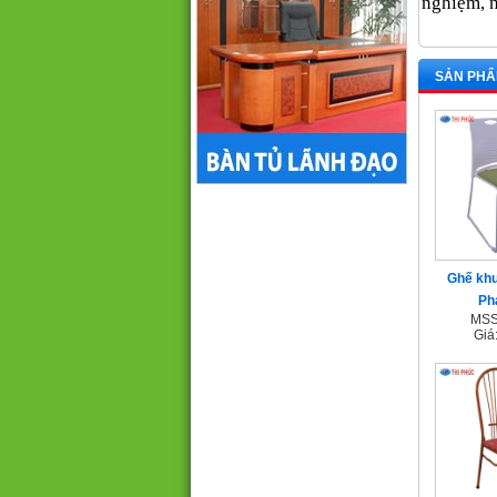
nghiệm, n
SẢN PHẨ
Ghế khu
Ph
MSS
Giá