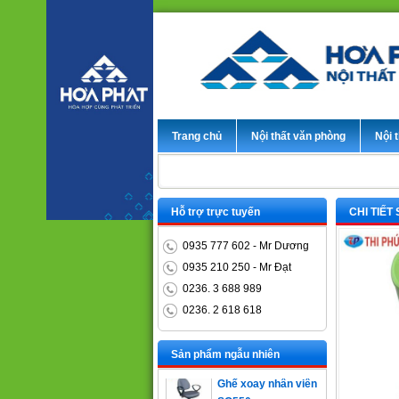
Trang chủ
Nội thất văn phòng
Nội t
Hỗ trợ trực tuyến
CHI TIẾT
0935 777 602 - Mr Dương
0935 210 250 - Mr Đạt
0236. 3 688 989
0236. 2 618 618
Bàn trưởng phòng
ET1400D
Sản phẩm ngẫu nhiên
Ghế xoay nhân viên
SG550