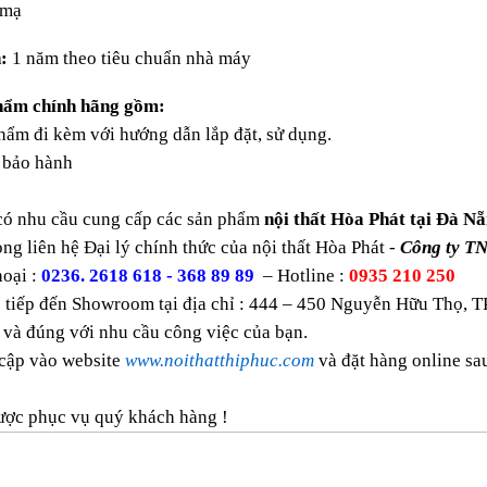
 mạ
:
1 năm theo tiêu chuẩn nhà máy
hẩm chính hãng gồm:
ẩm đi kèm với hướng dẫn lắp đặt, sử dụng.
bảo hành
có nhu cầu cung cấp các sản phẩm
nội thất Hòa Phát tại Đà Nẵ
òng liên hệ Đại lý chính thức của nội thất Hòa Phát -
Công ty T
oại :
0236. 2618 618 - 368 89 89
– Hotline :
0935 210 250
 tiếp đến Showroom tại địa chỉ : 444 – 450 Nguyễn Hữu Thọ, T
 và đúng với nhu cầu công việc của bạn.
 cập vào website
www.noithatthiphuc.com
và đặt hàng online s
ược phục vụ quý khách hàng !