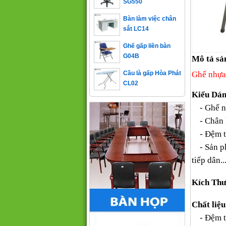
Bàn làm việc chân
sắt LC14
Ghế gấp liền bàn
G04B
Mô tả sả
Cầu là gấp Hòa Phát
Ghế nhựa
CL02
Kiểu Dá
- Ghế nh
- Chân k
- Đệm tự
- Sản 
tiếp dân..
Kích Thư
Chất liệ
- Đệm t