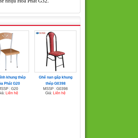
hế nhựa Hòa Phát G32
.
ĩnh khung thép
Ghế nan gấp khung
a Phát G20
thép G0398
SSP : G20
MSSP : G0398
iá:
Liên hệ
Giá:
Liên hệ