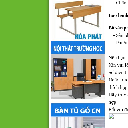
- Chân
Bảo hành
Bộ sản p
- Sản ph
- Phiếu 
Nếu bạn 
Xin vui l
Số điện th
Hoặc trực
thích hợp
Hãy truy
hợp.
Rất vui đ