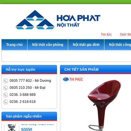
Tin tức
Giới th
Trang chủ
Nội thất văn phòng
Nội thất gia đình
Nội thất côn
Hỗ trợ trực tuyến
CHI TIẾT SẢN PHẨM
0935 777 602 - Mr Dương
0935 210 250 - Mr Đạt
0236. 3 688 989
0236. 2 618 618
Bàn trưởng phòng
ET1400D
Sản phẩm ngẫu nhiên
Ghế xoay nhân viên
SG550