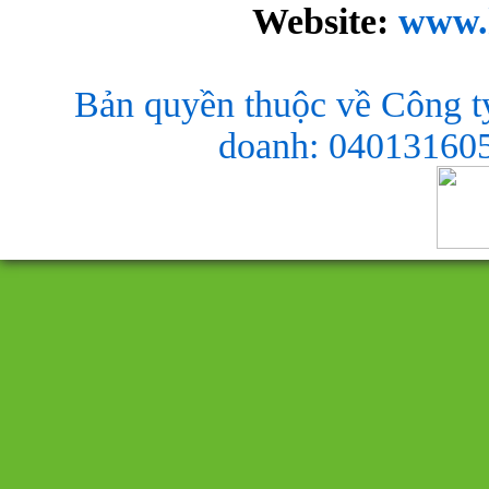
Website:
www.
Bản quyền thuộc về Công t
doanh: 040131605