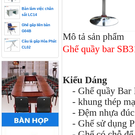
Bàn làm việc chân
sắt LC14
Ghế gấp liền bàn
G04B
Mô tả sản phẩm
Cầu là gấp Hòa Phát
CL02
Ghế quầy bar SB3
Kiểu Dáng
- Ghế quầy Bar 
- khung thép mạ,
- Đệm nhựa đúc l
- Ghế sử dụng Pis
- Ghế có chỗ để 