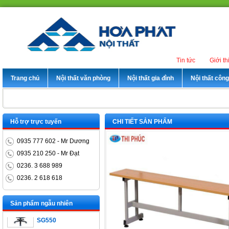
Tin tức
Giới th
Trang chủ
Nội thất văn phòng
Nội thất gia đình
Nội thất côn
Hỗ trợ trực tuyến
CHI TIẾT SẢN PHẨM
0935 777 602 - Mr Dương
0935 210 250 - Mr Đạt
0236. 3 688 989
Bàn trưởng phòng
0236. 2 618 618
ET1400D
Ghế xoay nhân viên
Sản phẩm ngẫu nhiên
SG550
Bàn làm việc chân