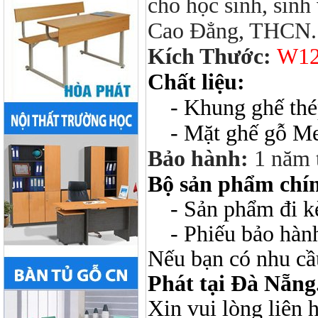
cho học sinh, sin
Cao Đẳng, THCN.
Kích Thước:
W12
Chất liệu:
- Khung ghế thép
- Mặt ghế gỗ Me
Bảo hành:
1 năm 
Bộ sản phẩm chí
- Sản phẩm đi kèm
- Phiếu bảo hàn
Nếu bạn có nhu cầ
Phát tại Đà Nẵng
Xin vui lòng liên 