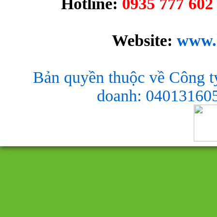
Hotline:
0935 777 602 
Website:
www.
Bản quyền thuộc về Công t
doanh: 040131605