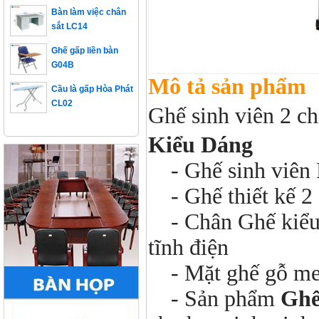
sắt LC14
Ghế gấp liền bàn
G04B
Cầu là gấp Hòa Phát
Mô tả sản phẩm
CL02
Ghế sinh viên 2 
Kiểu Dáng
- Ghế sinh viên 
- Ghế thiết kế 2 
- Chân Ghế kiểu h
tĩnh điện
- Mặt ghế gỗ me
- Sản phẩm
Ghế