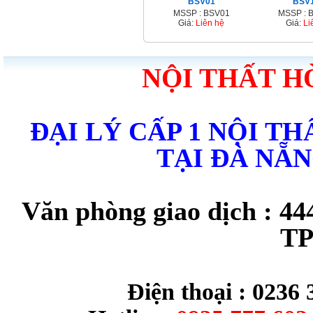
BSV01
BSV
MSSP : BSV01
MSSP : 
Giá:
Liên hệ
Giá:
Li
NỘI THẤT H
ĐẠI LÝ CẤP 1 NỘI T
TẠI ĐÀ NẴ
Văn phòng giao dịch : 44
TP
Điện thoại : 0236 