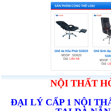
SẢN PHẨM CÙNG THỂ LOẠI
Ghế da Hòa Phát SG920
Ghế lãnh đạ
MSSP : SG920
SG9
Giá:
Liên hệ
MSSP :
Giá:
Li
NỘI THẤT H
ĐẠI LÝ CẤP 1 NỘI T