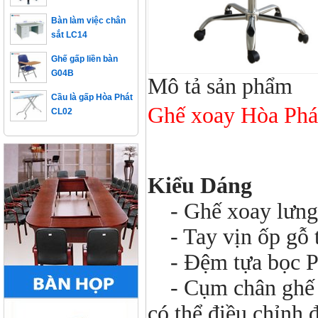
Bàn làm việc chân
sắt LC14
Ghế gấp liền bàn
G04B
Mô tả sản phẩm
Cầu là gấp Hòa Phát
CL02
Ghế xoay Hòa Ph
Kiểu Dáng
- Ghế xoay lưng 
- Tay vịn ốp gỗ t
- Đệm tựa bọc P
- Cụm chân ghế đư
có thể điều chỉnh 