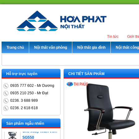
Tin tức
Giới th
Trang chủ
Nội thất văn phòng
Nội thất gia đình
Nội thất côn
Hỗ trợ trực tuyến
CHI TIẾT SẢN PHẨM
0935 777 602 - Mr Dương
0935 210 250 - Mr Đạt
0236. 3 688 989
0236. 2 618 618
Bàn trưởng phòng
ET1400D
Sản phẩm ngẫu nhiên
Ghế xoay nhân viên
SG550