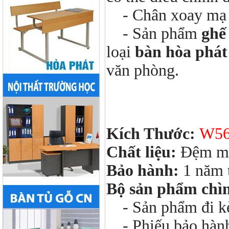
- Chân xoay mạ có
- Sản phẩm
ghế
loại
bàn hòa phát
văn phòng.
Kích Thước:
W56
Chất liệu:
Đệm mú
Bảo hành:
1 năm 
Bộ sản phẩm chì
- Sản phẩm đi kèm
- Phiếu bảo hàn