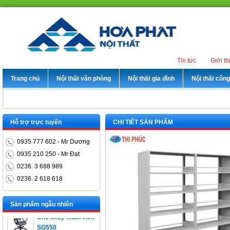
Tin tức
Giới th
Trang chủ
Nội thất văn phòng
Nội thất gia đình
Nội thất côn
Hỗ trợ trực tuyến
CHI TIẾT SẢN PHẨM
0935 777 602 - Mr Dương
0935 210 250 - Mr Đạt
0236. 3 688 989
0236. 2 618 618
Bàn trưởng phòng
ET1400D
Sản phẩm ngẫu nhiên
Ghế xoay nhân viên
SG550