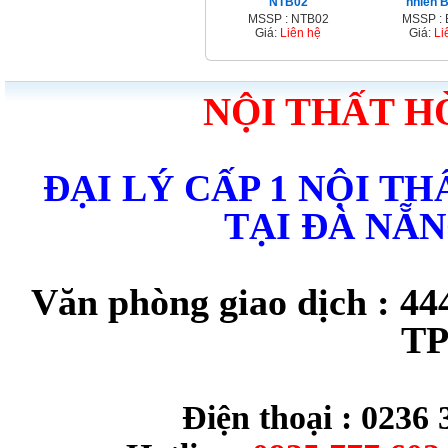
NTB02
nhiên 
MSSP : NTB02
MSSP :
Giá:
Liên hệ
Giá:
Li
NỘI THẤT H
ĐẠI LÝ CẤP 1 NỘI T
TẠI ĐÀ NẴ
Văn phòng giao dịch : 44
TP
Điện thoại : 0236 