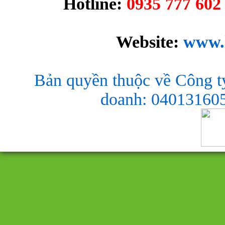
Hotline:
0935 777 602 
Website:
www.
Bản quyền thuộc về Công t
doanh: 040131605