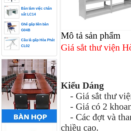
Bàn làm việc chân
sắt LC14
Ghế gấp liền bàn
G04B
Mô tả sản phẩm
Cầu là gấp Hòa Phát
CL02
Giá sắt thư viện
Kiểu Dáng
- Giá sắt thư việ
- Giá có 2 khoang 
- Các đợt và than
chiều cao.