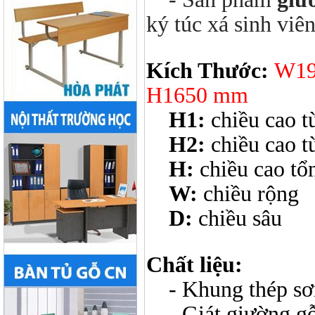
ký túc xá sinh viên
Kích Thước:
W190
H1650 mm
H1:
chiều cao t
H2:
chiều cao t
H:
chiều cao tổ
W:
chiều rộng
D:
chiều sâu
Chất liệu:
- Khung thép sơn
- Giát giường gỗ