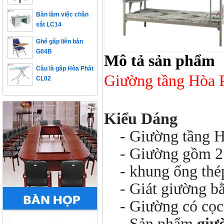
Bàn làm việc chân
sắt LC14
Ghế gấp liền bàn
G04B
Mô tả sản phẩm
Cầu là gấp Hòa Phát
CL02
Giường tầng Hòa
Kiểu Dáng
- Giường tầng H
- Giường gồm 2 
- khung ống thép
- Giát giường bằ
- Giường có cọc 
- Sản phẩm
giư