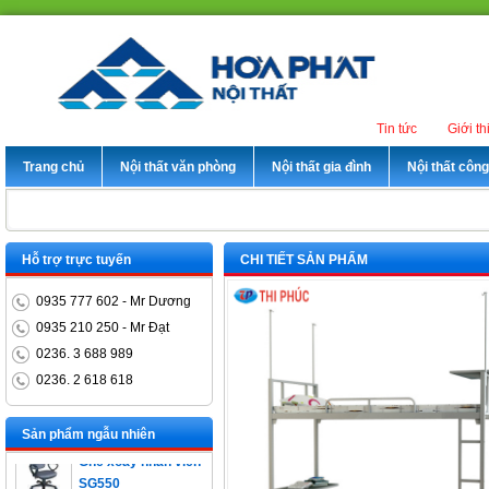
Tin tức
Giới th
Trang chủ
Nội thất văn phòng
Nội thất gia đình
Nội thất côn
Hỗ trợ trực tuyến
CHI TIẾT SẢN PHẨM
0935 777 602 - Mr Dương
0935 210 250 - Mr Đạt
0236. 3 688 989
0236. 2 618 618
Bàn trưởng phòng
ET1400D
Sản phẩm ngẫu nhiên
Ghế xoay nhân viên
SG550