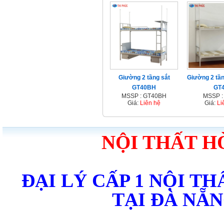
Giường 2 tầng sắt
Giường 2 tầ
GT40BH
GT
MSSP : GT40BH
MSSP :
Giá:
Liên hệ
Giá:
Li
NỘI THẤT H
ĐẠI LÝ CẤP 1 NỘI T
TẠI ĐÀ NẴ